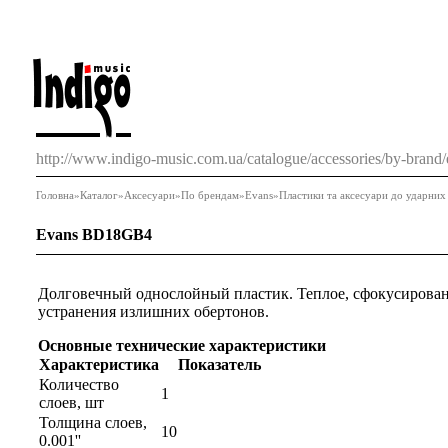
http://www.indigo-music.com.ua/catalogue/accessories/by-brand
Головна
»
Каталог
»
Аксесуари
»
По брендам
»
Evans
»
Пластики та аксесуари до ударних
Evans BD18GB4
Долговечный однослойный пластик. Теплое, сфокусирова
устранения излишних обертонов.
Основные технические характеристики
Характеристика
Показатель
Количество
1
слоев, шт
Толщина слоев,
10
0.001''