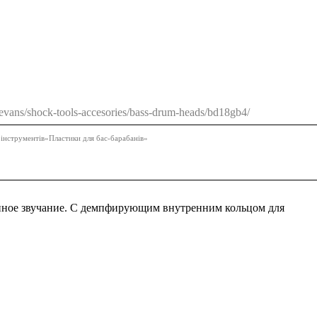
/evans/shock-tools-accesories/bass-drum-heads/bd18gb4/
 інструментів
»
Пластики для бас-барабанів
»
нное звучание. С демпфирующим внутренним кольцом для