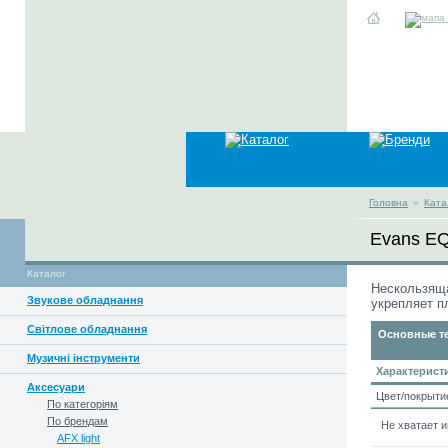
Головна
»
Ката
Evans E
Каталог
Нескользяща
Звукове обладнання
укрепляет п
Світлове обладнання
Основные те
Музичні інструменти
Характерист
Аксесуари
Цвет/покрыти
По категоріям
По брендам
Не хватает 
AFX light