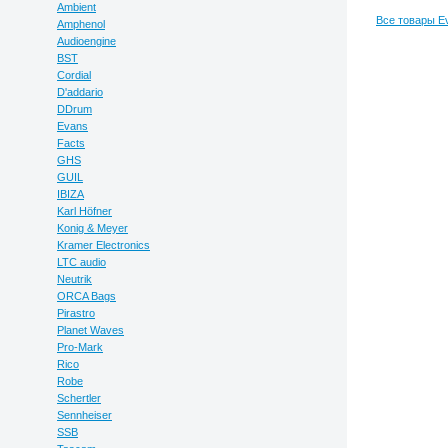
Ambient
Все товары Ev
Amphenol
Audioengine
BST
Cordial
D'addario
DDrum
Evans
Facts
GHS
GUIL
IBIZA
Karl Höfner
Konig & Meyer
Kramer Electronics
LTC audio
Neutrik
ORCA Bags
Pirastro
Planet Waves
Pro-Mark
Rico
Robe
Schertler
Sennheiser
SSB