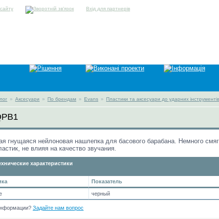
Вхід для партнерів
лог
»
Аксесуари
»
По брендам
»
Evans
»
Пластики та аксесуари до ударних інструменті
QPB1
я гнущаяся нейлоновая нашлепка для басового барабана. Немного смяг
ластик, не влияя на качество звучания.
хнические характеристики
ика
Показатель
е
черный
информации?
Задайте нам вопрос