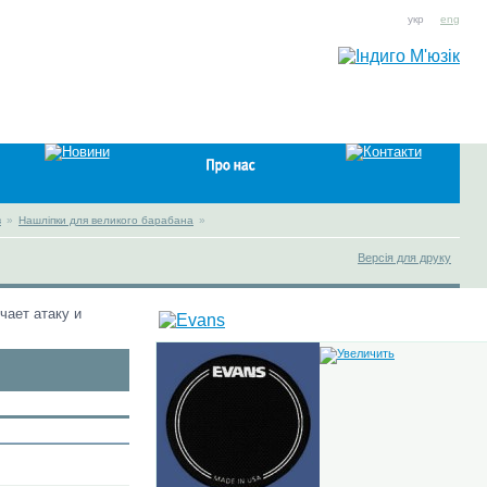
укр
eng
в
»
Нашліпки для великого барабана
»
Версія для друку
чает атаку и