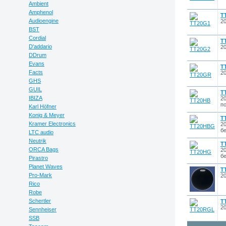
Ambient
Amphenol
T
Audioengine
20
BST
Cordial
T
D'addario
20
DDrum
Evans
T
Facts
20
GHS
GUIL
T
IBIZA
20
п
Karl Höfner
Konig & Meyer
T
Kramer Electronics
20
бе
LTC audio
Neutrik
T
ORCA Bags
20
бе
Pirastro
Planet Waves
T
Pro-Mark
20
Rico
Robe
Schertler
T
20
Sennheiser
SSB