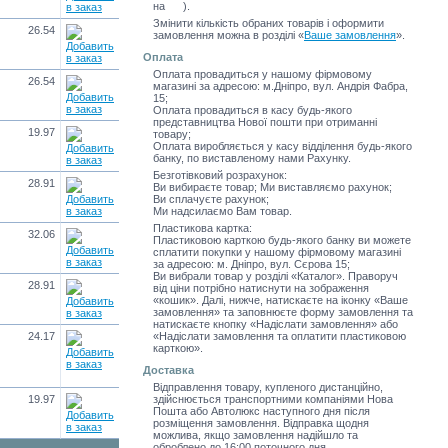
на
).
Змінити кількість обраних товарів і оформити
26.54
замовлення можна в розділі
«
Ваше замовлення
»
.
Оплата
Оплата провадиться у нашому фірмовому
26.54
магазині за адресою: м.Дніпро, вул. Андрія Фабра,
15;
Оплата провадиться в касу будь-якого
представництва Нової пошти при отриманні
19.97
товару;
Оплата виробляється у касу відділення будь-якого
банку, по виставленому нами Рахунку.
Безготівковий розрахунок:
28.91
Ви вибираєте товар; Ми виставляємо рахунок;
Ви сплачуєте рахунок;
Ми надсилаємо Вам товар.
Пластикова картка:
32.06
Пластиковою карткою будь-якого банку ви можете
сплатити покупки у нашому фірмовому магазині
за адресою: м. Дніпро, вул. Сєрова 15;
Ви вибрали товар у розділі «Каталог». Праворуч
28.91
від ціни потрібно натиснути на зображення
«кошик». Далі, нижче, натискаєте на іконку «Ваше
замовлення» та заповнюєте форму замовлення та
натискаєте кнопку «Надіслати замовлення» або
24.17
«Надіслати замовлення та оплатити пластиковою
карткою».
Доставка
Відправлення товару, купленого дистанційно,
19.97
здійснюється транспортними компаніями Нова
Пошта або Автолюкс наступного дня після
розміщення замовлення. Відправка щодня
можлива, якщо замовлення надійшло та
оброблено до 16:00 поточного дня.