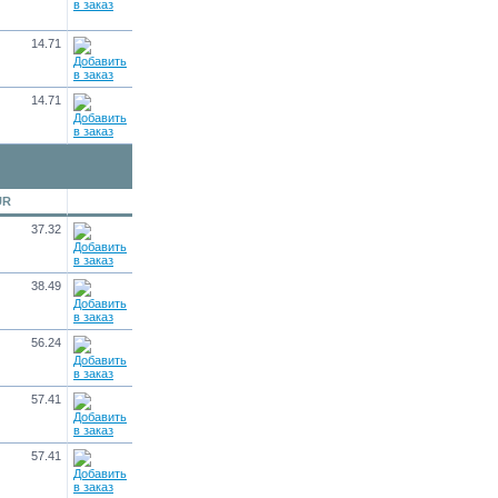
14.71
14.71
UR
37.32
38.49
56.24
57.41
57.41