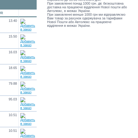
При замовленні понад 1000 грн. діє безкоштовна
доставка на працююче відділення Нової пошти або
Автолюкс, в межах України.
UR
При замовленні менше 1000 грн ми відправляємо
Вам товар за рахунок одержувача за тарифами
13.40
Нової Пошти або Автолюкс на працююче
відділення в межах України.
15.50
16.03
18.65
79.88
95.03
10.51
10.51