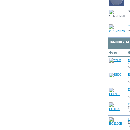
1
1
Пластики та
Фото
Н
E
7
л
E
8
л
E
9
л
E
1
н
E
1
н