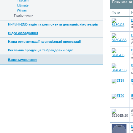
Tascam
Пластики та
Ultimate
Wittner
Фото
Прайс-листи
1
HI-FI/HI-END аудіо та компоненти домашніх кінотеатрів
п
Відео обладнання
1
Наши рекомендації та спеціальні пропозиції
д
Рекламна продукція та брендовий одяг
1
п
Ваше замовлення
1
к
1
2
1
1