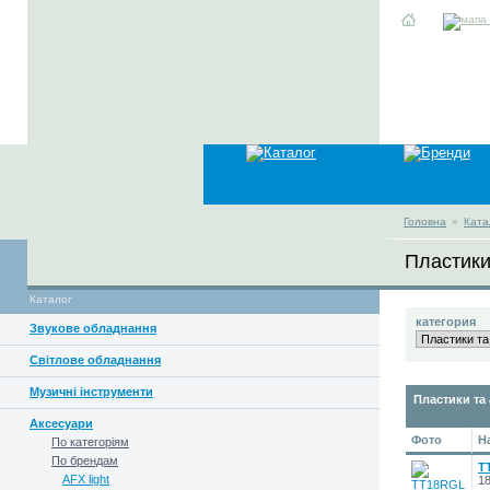
Головна
»
Ката
Пластики
Каталог
категория
Звукове обладнання
Світлове обладнання
Музичні інструменти
Пластики та
Аксесуари
Фото
Н
По категоріям
По брендам
T
AFX light
18