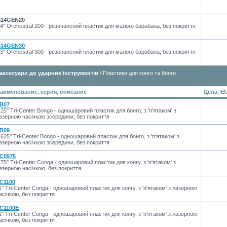
S14GEN20
4'' Orchestral 200 - резонансний пластик для малого барабана, без покриття
S14GEN30
3'' Orchestral 300 - резонансний пластик для малого барабана, без покриття
 аксесуари до ударних інструментів
/ Пластики для конго та бонго
аименование, серия, описание
Цена, E
B07
.25'' Tri-Center Bongo - одношаровий пластик для бонго, з 'п'ятаком' з
азерною насічкою зсередини, без покриття
B09
.625'' Tri-Center Bongo - одношаровий пластик для бонго, з 'п'ятаком' з
азерною насічкою зсередини, без покриття
C0975
.75'' Tri-Center Conga - одношаровий пластик для конгу, з 'п'ятаком' з
азерною насічкою, без покриття
C1100
1'' Tri-Center Conga - одношаровий пластик для конгу, з 'п'ятаком' з лазерною
асічкою, без покриття
C1100E
1'' Tri-Center Conga - одношаровий пластик для конгу, з 'п'ятаком' з лазерною
асічкою, без покриття