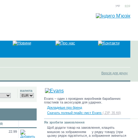
укр
eng
Версія для друку
валюта
Evans – один з провідних виробників барабанних
пластиків та аксесуарів для ударних.
Докладніше про бренд
Скачать полный прайс-лист Evans
(.ZIP, 35 Кб)
Як зробити замовлення
UR
Щоб додати товар на замовлення, клацніть
22.99
мишкою за зображенням
у рядку товару (при
цьому рядок підсвітиться, а зображення зміниться