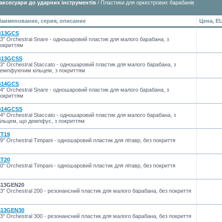
 аксесуари до ударних інструментів
/ Пластики для оркестрових барабанів
Наименование, серия, описание
Цена, E
B13GCS
3'' Orchestral Snare - одношаровий пластик для малого барабана, з
окриттям
B13GCSS
3'' Orchestral Staccato - одношаровий пластик для малого барабана, з
емпфуючим кільцем, з покриттям
B14GCS
4'' Orchestral Snare - одношаровий пластик для малого барабана, з
окриттям
B14GCSS
4'' Orchestral Staccato - одношаровий пластик для малого барабана, з
ільцем, що демпфує, з покриттям
ET19
9'' Orchestral Timpani - одношаровий пластик для літавр, без покриття
ET20
0'' Orchestral Timpani - одношаровий пластик для літавр, без покриття
S13GEN20
3'' Orchestral 200 - резонансний пластик для малого барабана, без покриття
S13GEN30
3'' Orchestral 300 - резонансний пластик для малого барабана, без покриття