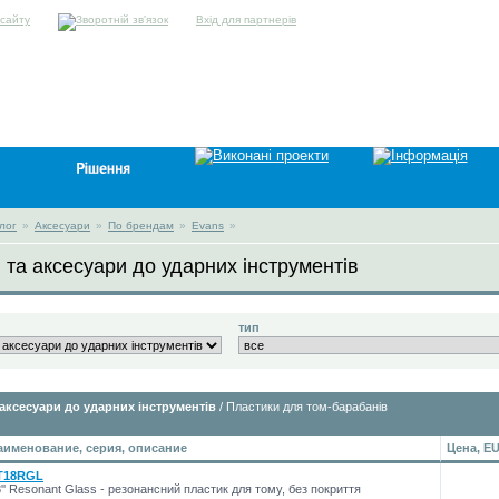
Вхід для партнерів
лог
»
Аксесуари
»
По брендам
»
Evans
»
 та аксесуари до ударних інструментів
тип
 аксесуари до ударних інструментів
/ Пластики для том-барабанів
аименование, серия, описание
Цена, E
T18RGL
'' Resonant Glass - резонансний пластик для тому, без покриття