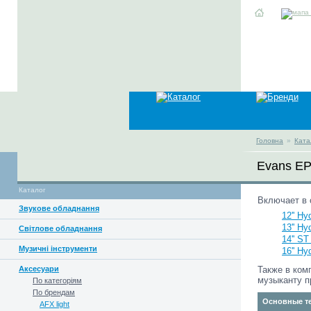
Головна
»
Ката
Evans E
Каталог
Включает в 
Звукове обладнання
12'' Hy
13'' Hy
Світлове обладнання
14'' ST
Музичні інструменти
16'' Hy
Аксесуари
Также в ком
музыканту п
По категоріям
По брендам
Основные те
AFX light