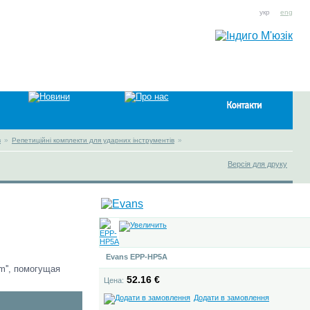
укр
eng
в
»
Репетиційні комплекти для ударних інструментів
»
Версія для друку
Evans EPP-HP5A
m'', помогущая
52.16 €
Цена:
Додати в замовлення