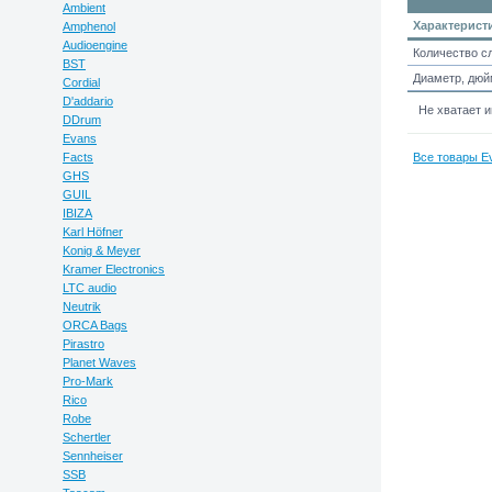
Ambient
Характерист
Amphenol
Audioengine
Количество с
BST
Диаметр, дю
Cordial
D'addario
Не хватает 
DDrum
Evans
Facts
Все товары Ev
GHS
GUIL
IBIZA
Karl Höfner
Konig & Meyer
Kramer Electronics
LTC audio
Neutrik
ORCA Bags
Pirastro
Planet Waves
Pro-Mark
Rico
Robe
Schertler
Sennheiser
SSB