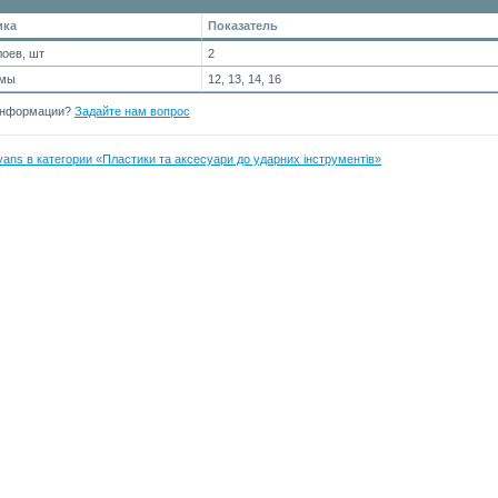
ика
Показатель
лоев, шт
2
ймы
12, 13, 14, 16
информации?
Задайте нам вопрос
ans в категории «Пластики та аксесуари до ударних інструментів»