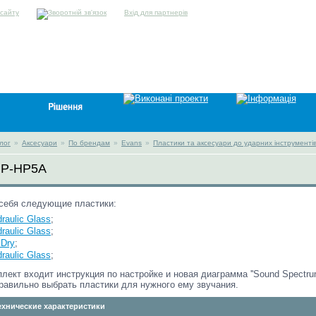
Вхід для партнерів
лог
»
Аксесуари
»
По брендам
»
Evans
»
Пластики та аксесуари до ударних інструменті
PP-HP5A
себя следующие пластики:
draulic Glass
;
draulic Glass
;
 Dry
;
draulic Glass
;
плект входит инструкция по настройке и новая диаграмма ''Sound Spectru
равильно выбрать пластики для нужного ему звучания.
хнические характеристики