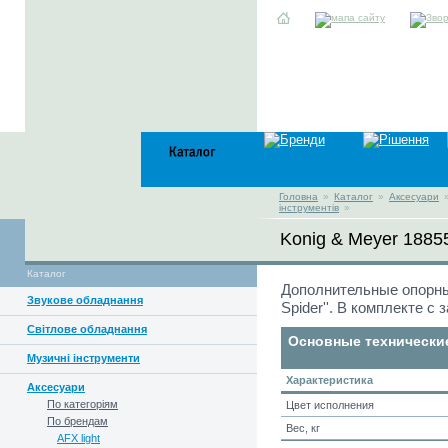
Головна
»
Каталог
»
Аксесуари
інструментів
»
Konig & Meyer 1885
Каталог
Дополнительные опорные 
Звукове обладнання
Spider''. В комплекте с
Світлове обладнання
Основные технически
Музичні інструменти
Характеристика
Аксесуари
По категоріям
Цвет исполнения
По брендам
Вес, кг
AFX light