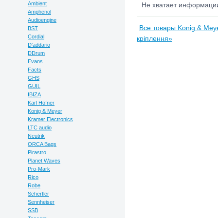
Ambient
Не хватает информац
Amphenol
Audioengine
Все товары Konig & Meye
BST
Cordial
кріплення»
D'addario
DDrum
Evans
Facts
GHS
GUIL
IBIZA
Karl Höfner
Konig & Meyer
Kramer Electronics
LTC audio
Neutrik
ORCA Bags
Pirastro
Planet Waves
Pro-Mark
Rico
Robe
Schertler
Sennheiser
SSB