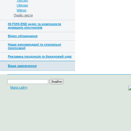
Tascam
Ultimate
Wittner
Прайс-листи
HI-FI/HI-END аудіо та компоненти
домашніх кінотеатрів
Відео обладнання
Наши рекомендації та спеціальні
пропозиції
Рекламна продукція та брендовий одяг
Ваше замовлення
Мапа сайту