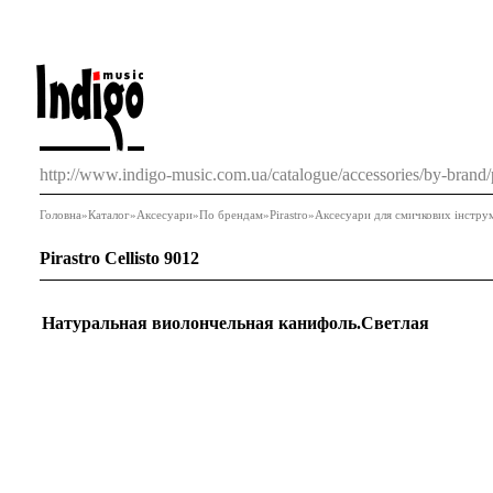
http://www.indigo-music.com.ua/catalogue/accessories/by-brand/p
Головна
»
Каталог
»
Аксесуари
»
По брендам
»
Pirastro
»
Аксесуари для смичкових інстру
Pirastro Cellisto 9012
Натуральная виолончельная канифоль.Светлая