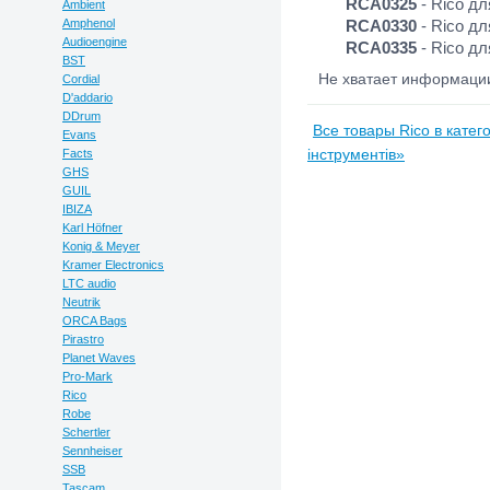
RCA0325
- Rico дл
Ambient
Amphenol
RCA0330
- Rico дл
Audioengine
RCA0335
- Rico дл
BST
Не хватает информац
Cordial
D'addario
DDrum
Все товары Rico в катег
Evans
Facts
інструментів»
GHS
GUIL
IBIZA
Karl Höfner
Konig & Meyer
Kramer Electronics
LTC audio
Neutrik
ORCA Bags
Pirastro
Planet Waves
Pro-Mark
Rico
Robe
Schertler
Sennheiser
SSB
Tascam