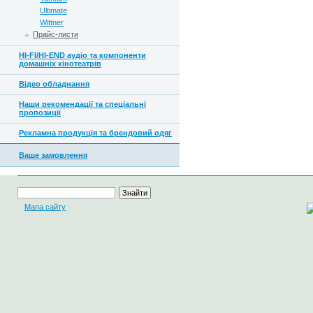
Ultimate
Wittner
Прайс-листи
HI-FI/HI-END аудіо та компоненти
домашніх кінотеатрів
Відео обладнання
Наши рекомендації та спеціальні
пропозиції
Рекламна продукція та брендовий одяг
Ваше замовлення
Мапа сайту