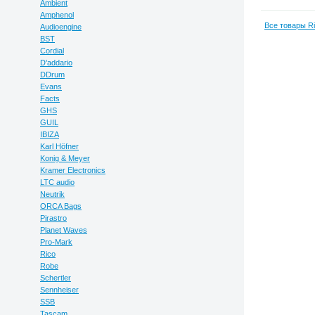
Ambient
Amphenol
Все товары Ri
Audioengine
BST
Cordial
D'addario
DDrum
Evans
Facts
GHS
GUIL
IBIZA
Karl Höfner
Konig & Meyer
Kramer Electronics
LTC audio
Neutrik
ORCA Bags
Pirastro
Planet Waves
Pro-Mark
Rico
Robe
Schertler
Sennheiser
SSB
Tascam