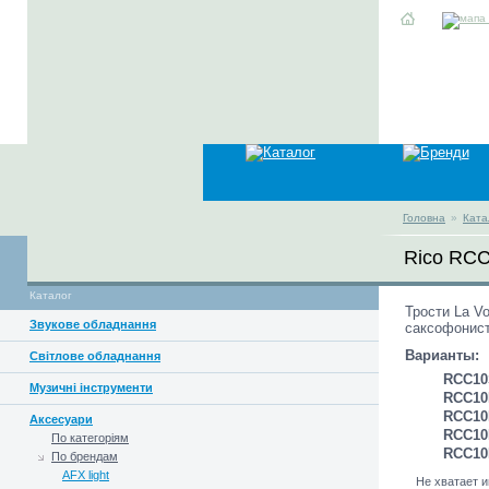
Головна
»
Ката
Rico RC
Каталог
Трости La V
Звукове обладнання
саксофонист
Варианты:
Світлове обладнання
RCC10
Музичні інструменти
RCC1
RCC1
Аксесуари
RCC1
По категоріям
RCC1
По брендам
AFX light
Не хватает 