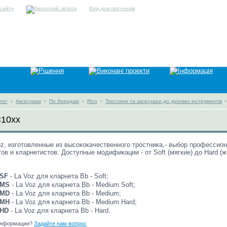
Вхід для партнерів
лог
»
Аксесуари
»
По брендам
»
Rico
»
Тростини та аксесуари до духових інструментів
C10xx
oz, изготовленные из высококачественного тростника,- выбор профессио
ов и кларнетистов. Доступные модификации - от Soft (мягкие) до Hard (ж
SF
- La Voz для кларнета Bb - Soft;
0MS
- La Voz для кларнета Bb - Medium Soft;
0MD
- La Voz для кларнета Bb - Medium;
0MH
- La Voz для кларнета Bb - Medium Hard;
0HD
- La Voz для кларнета Bb - Hard.
информации?
Задайте нам вопрос