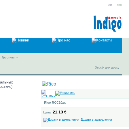
укр
eng
»
Тростини
»
Версія для друку
нальных
есткие).
Rico RCC10xx
21.13 €
Цена:
Додати в замовлення