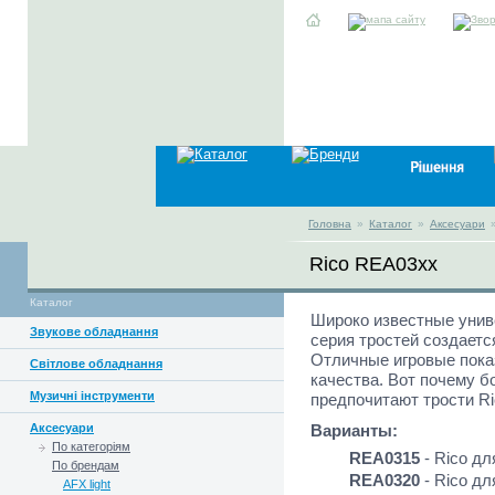
Головна
»
Каталог
»
Аксесуари
Rico REA03xx
Каталог
Широко известные унив
Звукове обладнання
серия тростей создается
Отличные игровые пока
Світлове обладнання
качества. Вот почему 
Музичні інструменти
предпочитают трости Ri
Аксесуари
Варианты:
По категоріям
REA0315
- Rico дл
По брендам
REA0320
- Rico дл
AFX light