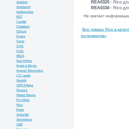
REA0325
- Rico дл
Ambient
Amphenol
REA0330
- Rico дл
Audioengine
Не хватает информац
BST
Cordial
D'addario
Все товары Rico в катег
DDrum
інструментів»
Evans
Facts
GHS
GUIL
IBIZA
Karl Höfner
Konig & Meyer
Kramer Electronics
LTC audio
Neutrik
ORCA Bags
Pirastro
Planet Waves
Pro-Mark
Rico
Robe
Schertler
Sennheiser
SSB