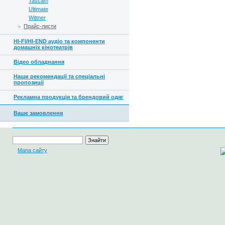
Tascam
Ultimate
Wittner
Прайс-листи
HI-FI/HI-END аудіо та компоненти
домашніх кінотеатрів
Відео обладнання
Наши рекомендації та спеціальні
пропозиції
Рекламна продукція та брендовий одяг
Ваше замовлення
Мапа сайту