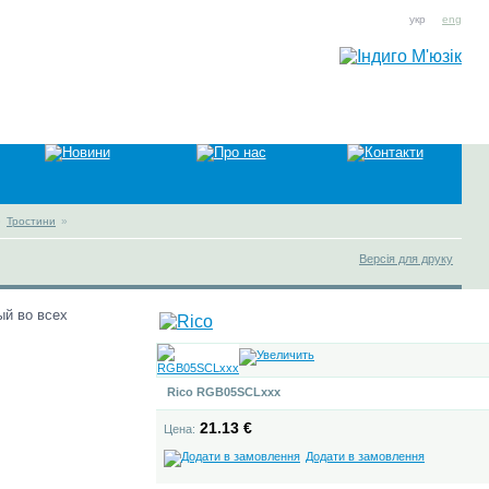
укр
eng
»
Тростини
»
Версія для друку
ый во всех
Rico RGB05SCLxxx
21.13 €
Цена:
Додати в замовлення