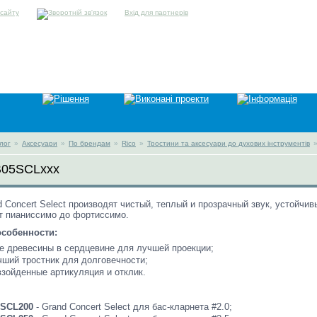
Вхід для партнерів
лог
»
Аксесуари
»
По брендам
»
Rico
»
Тростини та аксесуари до духових інструментів
B05SCLxxx
d Concert Select производят чистый, теплый и прозрачный звук, устойчив
от пианиссимо до фортиссимо.
собенности:
 древесины в сердцевине для лучшей проекции;
ший тростник для долговечности;
зойденные артикуляция и отклик.
SCL200
- Grand Concert Select для бас-кларнета #2.0;