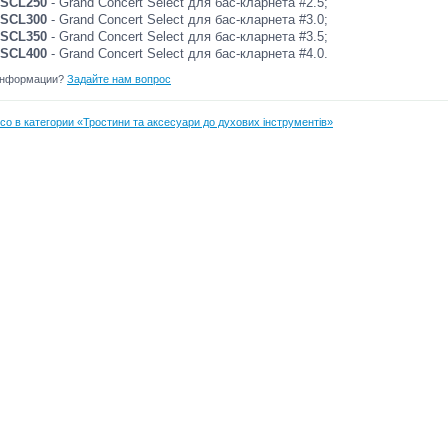
SCL250
- Grand Concert Select для бас-кларнета #2.5;
SCL300
- Grand Concert Select для бас-кларнета #3.0;
SCL350
- Grand Concert Select для бас-кларнета #3.5;
SCL400
- Grand Concert Select для бас-кларнета #4.0.
информации?
Задайте нам вопрос
co в категории «Тростини та аксесуари до духових інструментів»