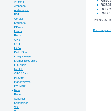
RGB05
Ambient
RGB05
Amphenol
RGB05
Audioengine
RGB05
BST
Cordial
Не хватает 
D'addario
DDrum
Все товары Ri
Evans
Facts
GHS
GUIL
IBIZA
Karl Höfner
Konig & Meyer
Kramer Electronics
LTC audio
Neutrik
ORCA Bags
Pirastro
Planet Waves
Pro-Mark
Rico
Robe
Schertler
Sennheiser
SSB