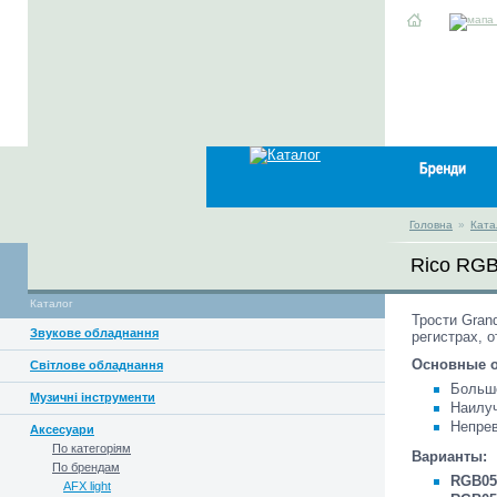
Головна
»
Ката
Rico RG
Каталог
Трости Gran
Звукове обладнання
регистрах, 
Основные о
Світлове обладнання
Больше
Музичні інструменти
Наилуч
Непрев
Аксесуари
По категоріям
Варианты:
По брендам
RGB05
AFX light