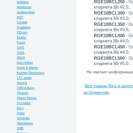
RGE10BCL250
- Gr
Ambient
кларнета Bb #2.5;
Amphenol
Audioengine
RGE10BCL300
- Gr
BST
кларнета Bb #3.0;
Cordial
RGE10BCL350
- Gr
D'addario
кларнета Bb #3.5;
DDrum
RGE10BCL400
- Gr
Evans
кларнета Bb #4.0;
Facts
RGE10BCL450
- Gr
GHS
кларнета Bb #4.5;
GUIL
RGE10BCL500
- Gr
IBIZA
Karl Höfner
кларнета Bb #5.0.
Konig & Meyer
Не хватает информац
Kramer Electronics
LTC audio
Neutrik
Все товары Rico в катег
ORCA Bags
інструментів»
Pirastro
Planet Waves
Pro-Mark
Rico
Robe
Schertler
Sennheiser
SSB