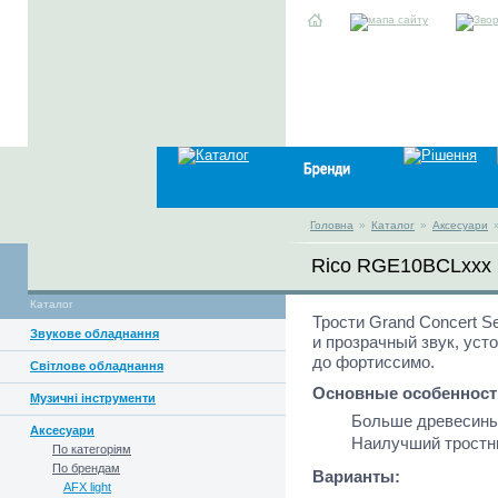
Головна
»
Каталог
»
Аксесуари
Rico RGE10BCLxxx
Каталог
Трости Grand Concert Se
Звукове обладнання
и прозрачный звук, уст
до фортиссимо.
Світлове обладнання
Основные особенност
Музичні інструменти
Больше древесины
Аксесуари
Наилучший тростни
По категоріям
По брендам
Варианты:
AFX light