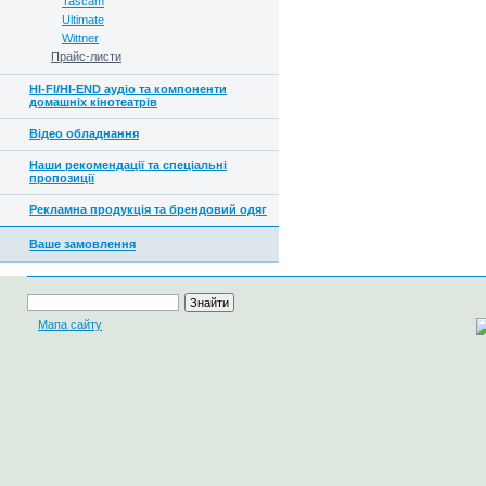
Tascam
Ultimate
Wittner
Прайс-листи
HI-FI/HI-END аудіо та компоненти
домашніх кінотеатрів
Відео обладнання
Наши рекомендації та спеціальні
пропозиції
Рекламна продукція та брендовий одяг
Ваше замовлення
Мапа сайту