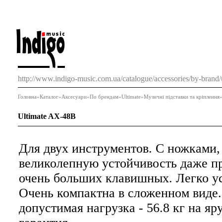
http://www.indigo-music.com.ua/catalogue/accessories/by-brand/
Головна
»
Каталог
»
Аксесуари
»
По брендам
»
Ultimate
»
Музичні підставки та кріплення
Ultimate AX-48B
Для двух инструментов. C ножками
великолепную устойчивость даже п
очень больших клавишных. Легко ус
Очень компактна в сложенном виде
допустимая нагрузка - 56.8 кг на я