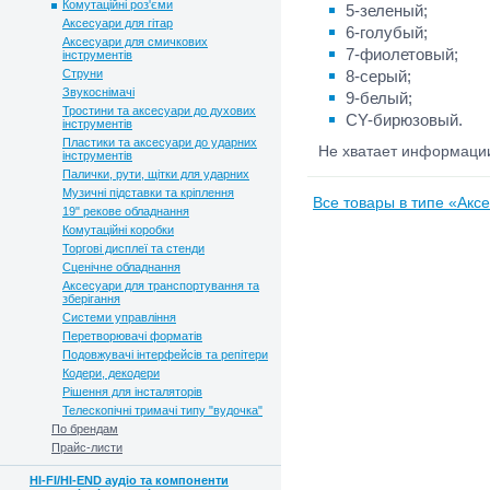
Комутаційні роз'єми
5-зеленый;
Аксесуари для гітар
6-голубый;
Аксесуари для смичкових
7-фиолетовый;
інструментів
Струни
8-серый;
Звукоснімачі
9-белый;
Тростини та аксесуари до духових
CY-бирюзовый.
інструментів
Пластики та аксесуари до ударних
Не хватает информац
інструментів
Палички, рути, щітки для ударних
Музичні підставки та кріплення
Все товары в типе «Аксе
19" рекове обладнання
Комутаційні коробки
Торгові дисплеї та стенди
Сценічне обладнання
Аксесуари для транспортування та
зберігання
Системи управління
Перетворювачі форматів
Подовжувачі інтерфейсів та репітери
Кодери, декодери
Рішення для інсталяторів
Телескопічні тримачі типу "вудочка"
По брендам
Прайс-листи
HI-FI/HI-END аудіо та компоненти