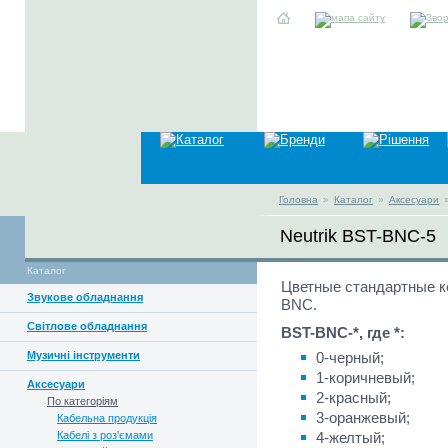
Головна
»
Каталог
»
Аксесуари
Neutrik BST-BNC-5
Каталог
Цветные стандартные к
Звукове обладнання
BNC.
Світлове обладнання
BST-BNC-*, где *:
Музичні інструменти
0-черный;
1-коричневый;
Аксесуари
2-красный;
По категоріям
3-оранжевый;
Кабельна продукція
Кабелі з роз'ємами
4-желтый;