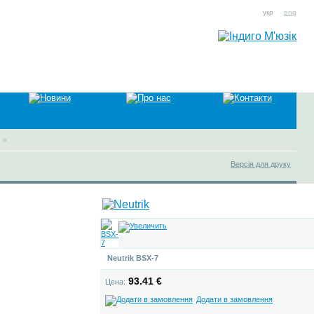
укр
eng
»
Версія для друку
Neutrik BSX-7
93.41 €
Цена:
Додати в замовлення