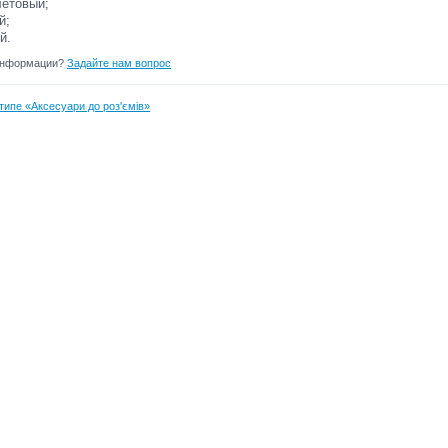
етовый;
й;
й.
информации?
Задайте нам вопрос
типе «Аксесуари до роз'ємів»