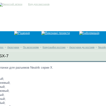
Вхід для партнерів
лог
»
Аксесуари
»
По категоріям
»
Комутаційні роз'єми
»
Аксесуари до роз'ємів
»
Neutrik
BSX-7
пачки для разъемов Neutrik серии X.
ый;
чневый;
ный;
жевый;
ый;
ный;
бый;