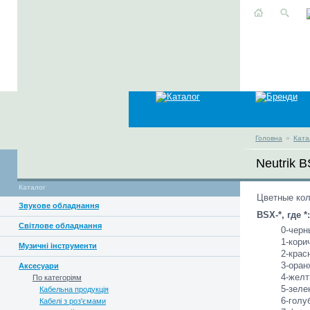
Головна
»
Ката
Neutrik 
Каталог
Цветные кол
Звукове обладнання
BSX-*, где *:
Світлове обладнання
0-черн
1-кори
Музичні інструменти
2-крас
3-оран
Аксесуари
4-желт
По категоріям
5-зеле
Кабельна продукція
6-голу
Кабелі з роз'ємами