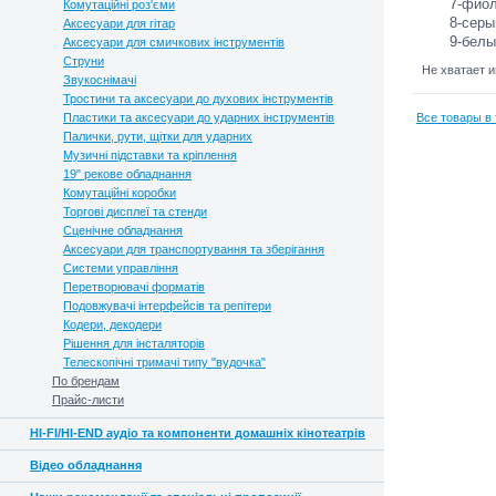
7-фиол
Комутаційні роз'єми
8-серы
Аксесуари для гітар
9-белы
Аксесуари для смичкових інструментів
Струни
Не хватает 
Звукоснімачі
Тростини та аксесуари до духових інструментів
Пластики та аксесуари до ударних інструментів
Все товары в 
Палички, рути, щітки для ударних
Музичні підставки та кріплення
19" рекове обладнання
Комутаційні коробки
Торгові дисплеї та стенди
Сценічне обладнання
Аксесуари для транспортування та зберігання
Системи управління
Перетворювачі форматів
Подовжувачі інтерфейсів та репітери
Кодери, декодери
Рішення для інсталяторів
Телескопічні тримачі типу "вудочка"
По брендам
Прайс-листи
HI-FI/HI-END аудіо та компоненти домашніх кінотеатрів
Відео обладнання