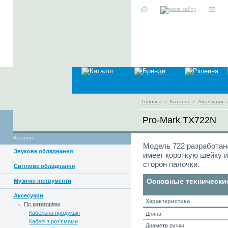
Головна
»
Каталог
»
Аксесуари
Pro-Mark TX722N
Каталог
Модель 722 разработа
Звукове обладнання
имеет короткую шейку 
сторон палочки.
Світлове обладнання
Музичні інструменти
Основные технически
Аксесуари
Характеристика
По категоріям
Кабельна продукція
Длина
Кабелі з роз'ємами
Диаметр ручки