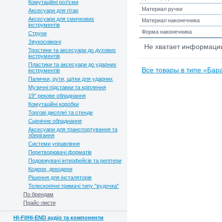
Комутаційні роз'єми
Материал ручки
Аксесуари для гітар
Аксесуари для смичкових
Материал наконечника
інструментів
Форма наконечника
Струни
Звукоснімачі
Не хватает информац
Тростини та аксесуари до духових
інструментів
Пластики та аксесуари до ударних
Все товары в типе «Бар
інструментів
Палички, рути, щітки для ударних
Музичні підставки та кріплення
19" рекове обладнання
Комутаційні коробки
Торгові дисплеї та стенди
Сценічне обладнання
Аксесуари для транспортування та
зберігання
Системи управління
Перетворювачі форматів
Подовжувачі інтерфейсів та репітери
Кодери, декодери
Рішення для інсталяторів
Телескопічні тримачі типу "вудочка"
По брендам
Прайс-листи
HI-FI/HI-END аудіо та компоненти