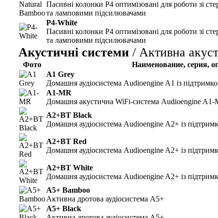
Пасивні колонки P4 оптимізовані для роботи зі с
та ламповими підсилювачами
P4-White
Пасивні колонки P4 оптимізовані для роботи зі с
та ламповими підсилювачами
Акустичні системи
/ Активна акус
Фото
Наименование, серия, о
A1 Grey
Домашня аудіосистема Audioengine A1 із підтримк
A1-MR
Домашня акустична WiFi-система Audioengine A1-
A2+BT Black
Домашня аудіосистема Audioengine A2+ із підтрим
A2+BT Red
Домашня аудіосистема Audioengine A2+ із підтрим
A2+BT White
Домашня аудіосистема Audioengine A2+ із підтрим
A5+ Bamboo
Активна дротова аудіосистема A5+
A5+ Black
Активна дротова аудіосистема A5+