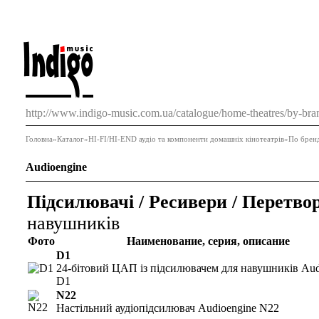
http://www.indigo-music.com.ua/catalogue/home-theatres/by-bra
Головна
»
Каталог
»
HI-FI/HI-END аудіо та компоненти домашніх кінотеатрів
»
По брен
Audioengine
Підсилювачі / Ресивери / Перетво
навушників
Фото
Наименование, серия, описание
D1
24-бітовий ЦАП із підсилювачем для навушників Aud
D1
N22
Настільний аудіопідсилювач Audioengine N22