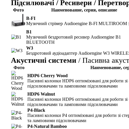
Підсилювачі / Ресивери / Перетво
Фото
Наименование, серия, описание
B-FI
Музичний стрімер Audioengine B-FI MULTIROOM з
B1
Музичний бездротовий ресивер Audioengine B1
BLUETOOTH
W3
Бездротовий аудіоадаптер Audioengine W3 WIREL
Акустичні системи
/ Пасивна акус
Фото
Наименование, сер
HDP6 Cherry Wood
Пасивні колонки HDP6 оптимізовані для роботи зі
підсилювачами та ламповими підсилювачами
HDP6 Walnut
Пасивні колонки HDP6 оптимізовані для роботи зі
підсилювачами та ламповими підсилювачами
P4-Black
Пасивні колонки P4 оптимізовані для роботи зі с
та ламповими підсилювачами
P4-Natural Bamboo