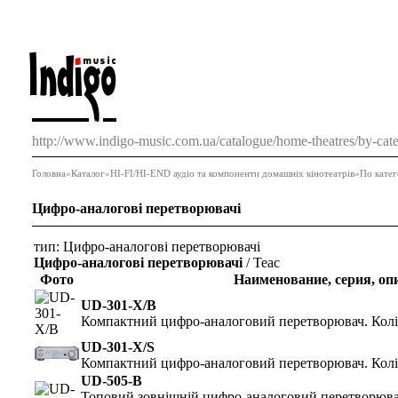
http://www.indigo-music.com.ua/catalogue/home-theatres/by-cate
Головна
»
Каталог
»
HI-FI/HI-END аудіо та компоненти домашніх кінотеатрів
»
По катег
Цифро-аналогові перетворювачі
тип:
Цифро-аналогові перетворювачі
Цифро-аналогові перетворювачі
/ Teac
Фото
Наименование, серия, оп
UD-301-X/B
Компактний цифро-аналоговий перетворювач. Кол
UD-301-X/S
Компактний цифро-аналоговий перетворювач. Колі
UD-505-B
Топовий зовнішній цифро-аналоговий перетворювач