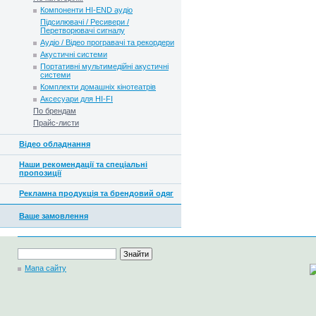
Компоненти HI-END аудіо
Підсилювачі / Ресивери /
Перетворювачі сигналу
Аудіо / Відео програвачі та рекордери
Акустичні системи
Портативні мультимедійні акустичні
системи
Комплекти домашніх кінотеатрів
Аксесуари для HI-FI
По брендам
Прайс-листи
Відео обладнання
Наши рекомендації та спеціальні
пропозиції
Рекламна продукція та брендовий одяг
Ваше замовлення
Мапа сайту