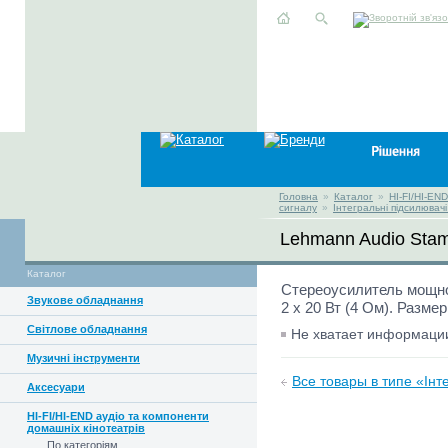
Головна
»
Каталог
»
HI-FI/HI-EN
сигналу
»
Інтегральні підсилювачі
Lehmann Audio Sta
Каталог
Стереоусилитель мощно
Звукове обладнання
2 х 20 Вт (4 Ом). Размер
Світлове обладнання
Не хватает информац
Музичні інструменти
Все товары в типе «Інт
Аксесуари
HI-FI/HI-END аудіо та компоненти
домашніх кінотеатрів
По категоріям