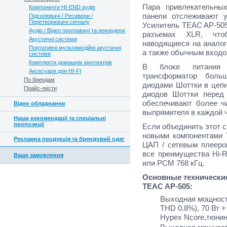
Пара привлекательны
Компоненти HI-END аудіо
панели отслеживают у
Підсилювачі / Ресивери /
Перетворювачі сигналу
Усилитель TEAC AP-505
Аудіо / Відео програвачі та рекордери
разъемах XLR, что
Акустичні системи
наводящиеся на аналог
Портативні мультимедійні акустичні
а также обычным входо
системи
Комплекти домашніх кінотеатрів
В блоке питания у
Аксесуари для HI-FI
трансформатор боль
По брендам
диодами Шоттки в цеп
Прайс-листи
диодов Шоттки перед
обеспечивают более ч
Відео обладнання
выпрямителя в каждой 
Наши рекомендації та спеціальні
пропозиції
Если объединить этот 
новыми компонентами
Рекламна продукція та брендовий одяг
ЦАП / сетевым плееро
все преимущества Hi-R
Ваше замовлення
или PCM 768 кГц.
Основные технически
TEAC AP-505:
Выходная мощность 
THD 0.8%), 70 Вт +
Hypex Ncore,тюни