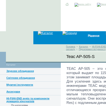
Головна
»
Каталог
»
HI-FI/HI-EN
сигналу
»
Підсилювачі потужності
Teac AP-505-S
Каталог
TEAC AP-505 – это с
Звукове обладнання
который выдает по 115
этом занимает площадь
Світлове обладнання
Для усиления здесь и
Музичні інструменти
инженерами TEAC моду
отличающиеся прозра
Аксесуари
малым тепловыделен
сигнал/шум. Они воспр
HI-FI/HI-END аудіо та компоненти
домашніх кінотеатрів
Res) с подлинным дина
По категоріям