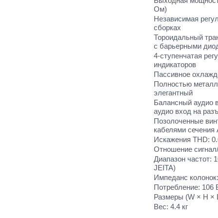
Выходная мощность
Ом)
Независимая регул
сборках
Тороидальный тра
с барьерными дио
4-ступенчатая рег
индикаторов
Пассивное охлажд
Полностью металли
элегантный
Балансный аудио 
аудио вход на ра
Позолоченные вин
кабелями сечения
Искажения THD: 0.0
Отношение сигнал/ш
Диапазон частот: 10
JEITA)
Импеданс колонок:
Потребление: 106 
Размеры (W × H × D
Вес: 4.4 кг