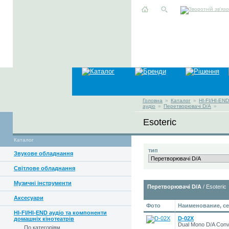
Головна
»
Каталог
»
HI-FI/HI-EN
аудіо
»
Перетворювачі D/A
»
Esoteric
Каталог
тип
Звукове обладнання
Світлове обладнання
Музичні інструменти
Перетворювачі D/A
/ Esoteric
Аксесуари
Фото
Наименование, се
HI-FI/HI-END аудіо та компоненти
D-02X
домашніх кінотеатрів
Dual Mono D/A Conv
По категоріям