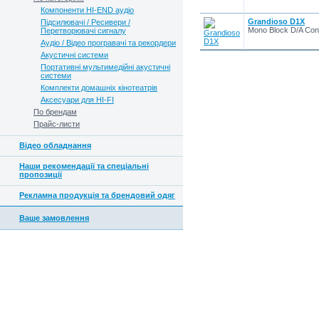
Компоненти HI-END аудіо
Grandioso D1X
Підсилювачі / Ресивери /
Mono Block D/A Conv
Перетворювачі сигналу
Аудіо / Відео програвачі та рекордери
Акустичні системи
Портативні мультимедійні акустичні
системи
Комплекти домашніх кінотеатрів
Аксесуари для HI-FI
По брендам
Прайс-листи
Відео обладнання
Наши рекомендації та спеціальні
пропозиції
Рекламна продукція та брендовий одяг
Ваше замовлення