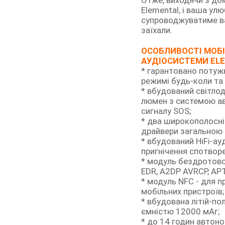
Elemental, і ваша ул
супроводжуватиме ва
заїхали.
ОСОБЛИВОСТІ МОБІ
АУДІОСИСТЕМИ EL
* гарантовано потужн
режимі будь-коли та
* вбудований світло
люмен з системою ав
сигналу SOS;
* два широкополосні 
драйвери загальною 
* вбудований HiFi-а
пригнічення спотворен
* модуль бездротової
EDR, A2DP AVRCP, AP
* модуль NFC - для 
мобільних пристроїв;
* вбудована літій-п
ємністю 12000 мАг;
* до 14 годин автон