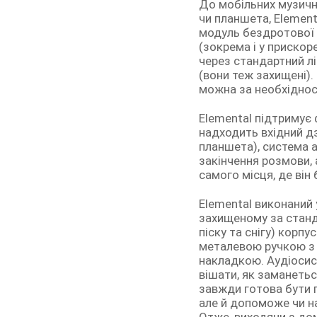
До мобільних музичн
чи планшета, Elemen
модуль бездротової 
(зокрема і у прискор
через стандартний лі
(вони теж захищені).
можна за необхідност
Elemental підтримує 
надходить вхідний д
планшета), система 
закінчення розмови, 
самого місця, де він 
Elemental виконаний
захищеному за станда
піску та снігу) корп
металевою ручкою з
накладкою. Аудіосис
вішати, як заманетьс
завжди готова бути п
але й допоможе чи на
Отже, виходячи з до