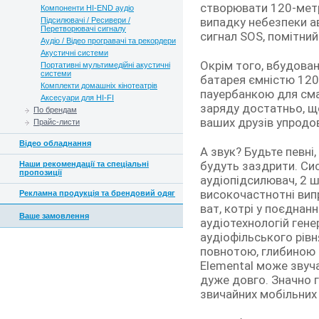
створювати 120-метро
Компоненти HI-END аудіо
випадку небезпеки а
Підсилювачі / Ресивери /
Перетворювачі сигналу
сигнал SOS, помітний
Аудіо / Відео програвачі та рекордери
Акустичні системи
Окрім того, вбудован
Портативні мультимедійні акустичні
системи
батарея ємністю 120
Комплекти домашніх кінотеатрів
пауербанкою для смар
Аксесуари для HI-FI
заряду достатньо, що
По брендам
ваших друзів упродов
Прайс-листи
Відео обладнання
А звук? Будьте певні,
будуть заздрити. Сис
Наши рекомендації та спеціальні
пропозиції
аудіопідсилювач, 2 ш
високочастнотні вип
Рекламна продукція та брендовий одяг
ват, котрі у поєднан
Ваше замовлення
аудіотехнологій ген
аудіофільського рівн
повнотою, глибиною 
Elemental може звуча
дуже довго. Значно г
звичайних мобільних 