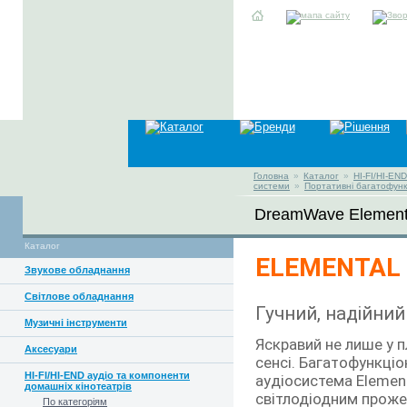
Головна
»
Каталог
»
HI-FI/HI-EN
системи
»
Портативні багатофунк
DreamWave Element
Каталог
ELEMENTAL
Звукове обладнання
Світлове обладнання
Гучний, надійний 
Музичні інструменти
Яскравий не лише у п
Аксесуари
сенсі. Багатофункціо
HI-FI/HI-END аудіо та компоненти
аудіосистема Elemen
домашніх кінотеатрів
світлодіодним проже
По категоріям