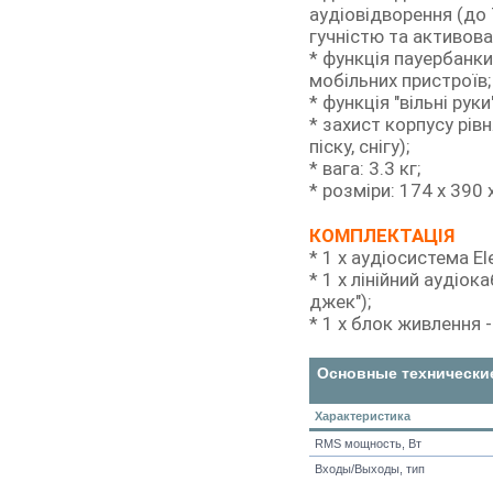
аудіовідворення (до
гучністю та активова
* функція пауербанк
мобільних пристроїв;
* функція "вільні рук
* захист корпусу рівн
піску, снігу);
* вага: 3.3 кг;
* розміри: 174 x 390 
КОМПЛЕКТАЦІЯ
* 1 х аудіосистема El
* 1 х лінійний аудіок
джек");
* 1 х блок живлення 
Основные технически
Характеристика
RMS мощность, Вт
Входы/Выходы, тип