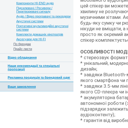
мобільного аудіопри
Компоненти HI-END аудіо
цей спікер ви можете
Підсилювачі / Ресивери /
хвилину не розлучаю
Перетворювачі сигналу
музичними хітами. Ae
Аудіо / Відео програвачі та рекордери
Акустичні системи
будь-яку сумку чи рю
Портативні мультимедійні акустичні
нікуди не вміщати, а
системи
просто як окремий а
Комплекти домашніх кінотеатрів
спікер комплектуєть
Аксесуари для HI-FI
По брендам
Прайс-листи
ОСОБЛИВОСТІ МОДЕ
* стереозвук формату
Відео обладнання
* унікальний, модерн
Наши рекомендації та спеціальні
дизайн;
пропозиції
* завдяки Bluetooth
Рекламна продукція та брендовий одяг
якого смартфона чи 
* завдяки 3.5-мм лін
Ваше замовлення
якого CD-плеєра чи і
* акумуляторна бата
автономної роботи (
підзарядки залежить 
аудіоконтенту);
* гарантія від виробни