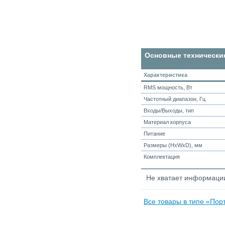
Основные технически
Характеристика
RMS мощность, Вт
Частотный диапазон, Гц
Входы/Выходы, тип
Материал корпуса
Питание
Размеры (HxWxD), мм
Комплектация
Не хватает информац
Все товары в типе «Порт