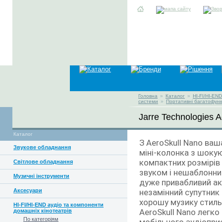
Головна
»
Каталог
»
HI-FI/HI-EN
системи
»
Портативні багатофунк
Jarre Technologies A
Каталог
З AeroSkull Nano ва
Звукове обладнання
міні-колонка з шоку
компактних розмірів
Світлове обладнання
звуком і нешаблонни
Музичні інструменти
дуже привабливий ак
Аксесуари
незамінний супутник
хорошу музику стиль
HI-FI/HI-END аудіо та компоненти
AeroSkull Nano легк
домашніх кінотеатрів
По категоріям