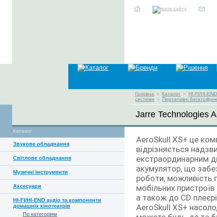
Головна
»
Каталог
»
HI-FI/HI-EN
системи
»
Портативні багатофунк
Jarre Technologies 
Каталог
AeroSkull XS+ це ко
Звукове обладнання
відрізняється надзв
екстраординарним ди
Світлове обладнання
акумулятор, що забе
Музичні інструменти
роботи, можливість п
Аксесуари
мобільних пристроїв
а також до CD плеєр
HI-FI/HI-END аудіо та компоненти
AeroSkull XS+ насо
домашніх кінотеатрів
По категоріям