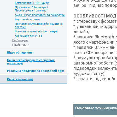
можете будь-де та бу
Компоненти HI-END аудіо
вечірці, під час подо
Підсилювачі / Ресивери /
Перетворювачі сигналу
Аудіо / Відео програвачі та рекордери
ОСОБЛИВОСТІ МОДЕ
Акустичні системи
* стереозвук формату
Портативні мультимедійні акустичні
* унікальний, модерн
системи
дизайн;
Комплекти домашніх кінотеатрів
Аксесуари для HI-FI
* завдяки Bluetooth
По брендам
якого смартфона чи 
Прайс-листи
* завдяки 3.5-мм лін
якого CD-плеєра чи і
Відео обладнання
* акумуляторна бата
Наши рекомендації та спеціальні
автономної роботи (
пропозиції
підзарядки залежить 
Рекламна продукція та брендовий одяг
аудіоконтенту);
* гарантія від виробни
Ваше замовлення
Основные технически