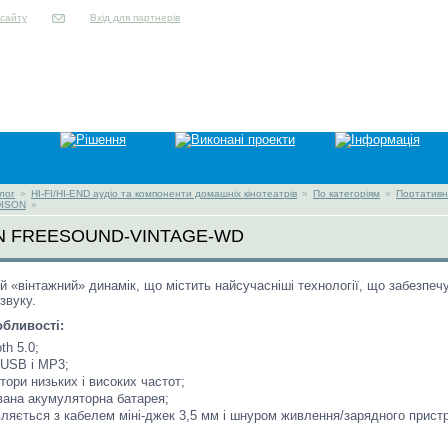
Вхід для партнерів
лог
»
HI-FI/HI-END аудіо та компоненти домашніх кінотеатрів
»
По категоріям
»
Портативні
ISON
»
N FREESOUND-VINTAGE-WD
 «вінтажний» динамік, що містить найсучасніші технології, що забезпеч
звуку.
обливості:
th 5.0;
USB і MP3;
тори низьких і високих частот;
ана акумуляторна батарея;
ляється з кабелем міні-джек 3,5 мм і шнуром живлення/зарядного прис