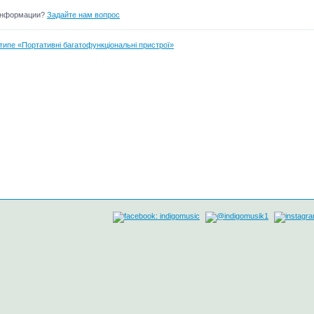
информации?
Задайте нам вопрос
типе «Портативні багатофункціональні пристрої»