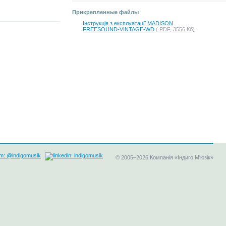
Прикрепленные файлы
Інструкція з експлуатації MADISON
FREESOUND-VINTAGE-WD
(.PDF, 3556 Кб)
©
2005–2026
Компанія «Індиго М'юзік»