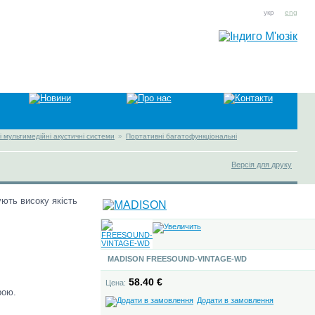
укр
eng
 мультимедійні акустичні системи
»
Портативні багатофункціональні
Версія для друку
ують високу якість
MADISON FREESOUND-VINTAGE-WD
58.40 €
Цена:
трою.
Додати в замовлення