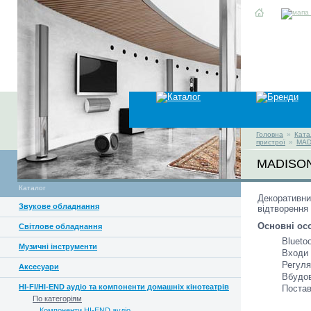
Головна
»
Ката
пристрої
»
MAD
MADISO
Каталог
Декоративний
Звукове обладнання
відтворення 
Основні ос
Світлове обладнання
Bluetoo
Музичні інструменти
Входи 
Регуля
Аксесуари
Вбудов
HI-FI/HI-END аудіо та компоненти домашніх кінотеатрів
Постав
По категоріям
Компоненти HI-END аудіо