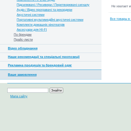
Підсилювачі / Ресивери / Перетворювачі сигналу
Не хватает 
Аудіо / Відео програвачі та рекордери
Акустичні системи
Все товары в 
Портативні мультимедійні акустичні системи
Комплекти домашніх кінотеатрів
Аксесуари для HI-FI
По брендам
Прайс-листи
Відео обладнання
Наши рекомендації та спеціальні пропозиції
Рекламна продукція та брендовий одяг
Ваше замовлення
Мапа сайту