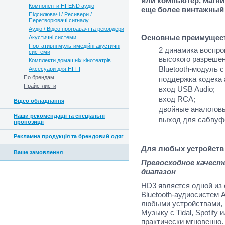
или компьютер, магни
Компоненти HI-END аудіо
еще более винтажный
Підсилювачі / Ресивери /
Перетворювачі сигналу
Аудіо / Відео програвачі та рекордери
Основные преимущест
Акустичні системи
Портативні мультимедійні акустичні
2 динамика воспро
системи
высокого разрешен
Комплекти домашніх кінотеатрів
Bluetooth-модуль 
Аксесуари для HI-FI
По брендам
поддержка кодека 
Прайс-листи
вход USB Audio;
вход RCA;
Відео обладнання
двойные аналогов
Наши рекомендації та спеціальні
выход для сабвуф
пропозиції
Рекламна продукція та брендовий одяг
Для любых устройств
Ваше замовлення
Превосходное качест
диапазон
HD3 является одной из
Bluetooth-аудиосистем 
любыми устройствами, 
Музыку с Tidal, Spotify
практически мгновенно.