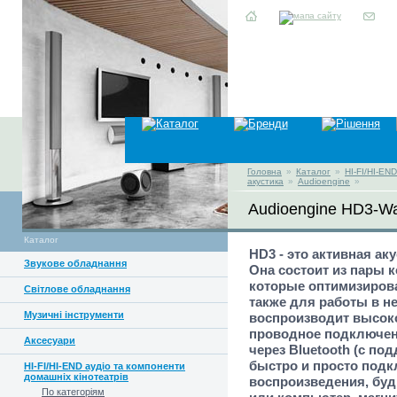
Головна
»
Каталог
»
HI-FI/HI-EN
акустика
»
Audioengine
»
Audioengine HD3-Wa
Каталог
HD3 - это активная ак
Звукове обладнання
Она состоит из пары 
которые оптимизирова
Світлове обладнання
также для работы в н
Музичні інструменти
воспроизводит высоко
проводное подключение
Аксесуари
через Bluetooth (с по
быстро и просто подк
HI-FI/HI-END аудіо та компоненти
домашніх кінотеатрів
воспроизведения, бу
По категоріям