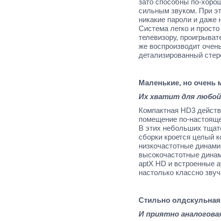
зато способны по-хоро
сильным звуком. При эт
никакие пароли и даже 
Система легко и просто
телевизору, проигрыват
же воспроизводит очен
детализированный стер
Маленькие, но очень
Их хватит для любо
Компактная HD3 действ
помещение по-настояще
В этих небольших тщат
сборки кроется целый к
низкочастотные динами
высокочастотные динам
aptX HD и встроенные а
настолько классно звуч
Стильно олдскульная
И приятно аналогова