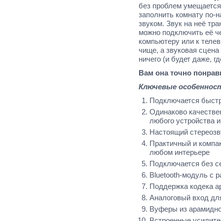
без проблем умещается
заполнить комнату по-
звуком.
Звук на неё тр
можно подключить её че
компьютеру или к телеви
чище, а звуковая сцена
ничего (и будет даже, г
Вам она точно понрав
Ключевые особеннос
Подключается быстр
Одинаково качестве
любого устройства и
Настоящий стереозв
Практичный и компак
любом интерьере
Подключается без се
Bluetooth
-модуль с 
Поддержка кодека
a
Аналоговый вход дл
Вуферы из арамидно
Встроенные усилите