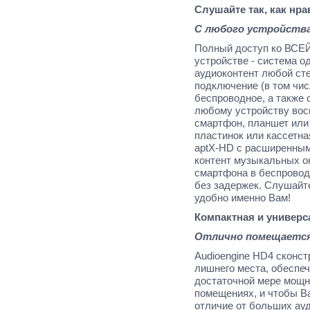
Слушайте так, как нр
С любого устройства
Полный доступ ко ВСЕЙ
устройстве - система о
аудиоконтент любой сте
подключение (в том чис
беспроводное, а также 
любому устройству вос
смартфон, планшет или
пластинок или кассетна
aptX
-
HD
с расширенным
контент музыкальных о
смартфона в беспрово
без задержек. Слушайте 
удобно именно Вам!
Компактная и универс
Отлично помещается
Audioengine
HD
4 сконст
лишнего места, обеспе
достаточной мере мощн
помещениях, и чтобы Ва
отличие от больших ау