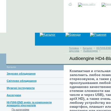
Головна
»
Каталог
»
HI-FI/HI-EN
акустика
»
Audioengine
»
Audioengine HD4-Bl
Каталог
Компактная и стильна
Звукове обладнання
заполнить любое поме
стереозвуком, а также
Світлове обладнання
прослушивания любой 
одинаково качественн
Музичні інструменти
степени сложности как
числе и через
USB
), та
Аксесуари
aptX
HD
), а также оче
любому устройству во
HI-FI/HI-END аудіо та компоненти
домашніх кінотеатрів
смартфон, планшет ил
По категоріям
пластинок или кассетна