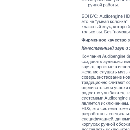
ручной работы.
БОНУС:
Audioengine
H
это не "умная колонка"
классный звук, которы
только вы. Без "помощ
Фирменное качество 
Качественный звук и
Компания
Audioengine
бы
создавать аудиосистемы
звучат, простые в испо
желание слушать музык
совершенствование но
традиционно считают о
оценивать свои успехи 
радостно улыбаются, к
системами
Audioengine
и
является исключением. 
HD
3, эта система тоже
разработаны специально
спецификацией, динами
корпусах ручной сборки
доставлять исключител