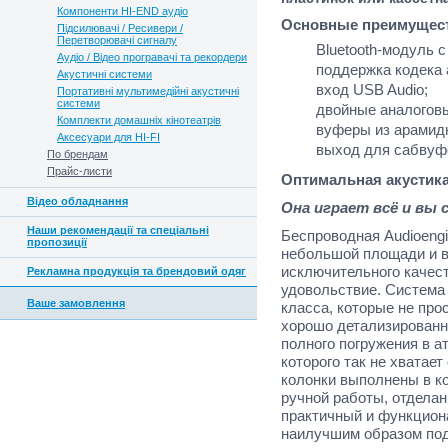
Компоненти HI-END аудіо
Основные преимущес
Підсилювачі / Ресивери /
Перетворювачі сигналу
Bluetooth
-модуль с
Аудіо / Відео програвачі та рекордери
поддержка кодека
Акустичні системи
вход
USB
Audio
;
Портативні мультимедійні акустичні
системи
двойные аналогов
Комплекти домашніх кінотеатрів
вуферы из арамидн
Аксесуари для HI-FI
выход для сабвуф
По брендам
Прайс-листи
Оптимальная акустик
Відео обладнання
Она играет всё и вы
Наши рекомендації та спеціальні
Беспроводная
Audioeng
пропозиції
небольшой площади и в
исключительного качест
Рекламна продукція та брендовий одяг
удовольствие. Система
Ваше замовлення
класса, которые не про
хорошо детализированн
полного погружения в 
которого так не хватае
колонки выполнены в к
ручной работы, отдела
практичный и функцио
наилучшим образом под