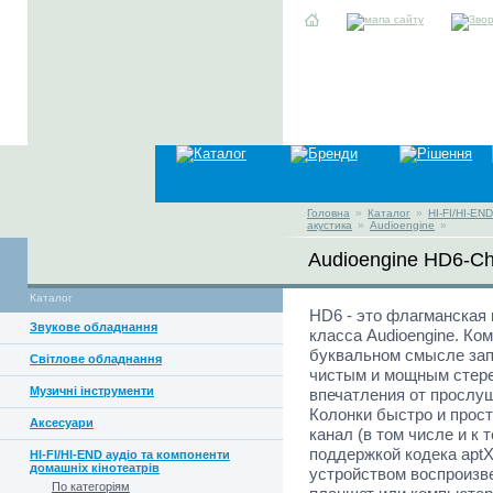
Головна
»
Каталог
»
HI-FI/HI-EN
акустика
»
Audioengine
»
Audioengine HD6-C
Каталог
HD6 - это флагманская
Звукове обладнання
класса Audioengine. Ко
буквальном смысле за
Світлове обладнання
чистым и мощным стере
Музичні інструменти
впечатления от прослу
Колонки быстро и прос
Аксесуари
канал (в том числе и к т
поддержкой кодека apt
HI-FI/HI-END аудіо та компоненти
домашніх кінотеатрів
устройством воспроизв
По категоріям