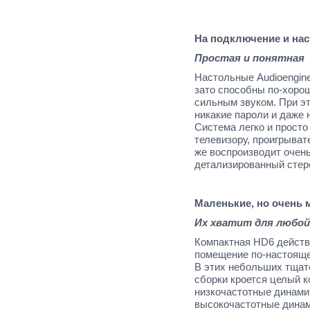
На подключение и наст
Простая и понятная
Настольные Audioengin
зато способны по-хоро
сильным звуком. При эт
никакие пароли и даже 
Система легко и просто
телевизору, проигрыват
же воспроизводит очен
детализированный стер
Маленькие, но очень
Их хватит для любо
Компактная HD6 действ
помещение по-настояще
В этих небольших тщат
сборки кроется целый к
низкочастотные динами
высокочастотные динам