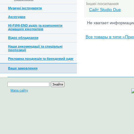
Іншеі посилання
Музичні інструменти
Сайт Studio Due
Аксесуари
Не хватает информац
HI-FI/HI-END аудіо та компоненти
домашніх кінотеатрів
Все товары в типе «Прил
Відео обладнання
Наши рекомендації та спеціальні
пропозиції
Рекламна продукція та брендовий одяг
Ваше замовлення
Мапа сайту