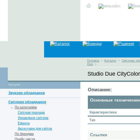
Головна
»
Каталог
»
Світлове о
Due
»
Studio Due CityColo
Каталог
Описание:
Звукове обладнання
Основные технически
Світлове обладнання
По категоріям
Характеристика
Світлові прилади
Управління світлом
Тип
Ефекти
Аксесуари для світла
По брендам
Ссылки
Прайс-листи