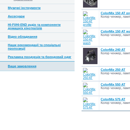
Музичні інструменти
ColorMix 150 AT pro
Аксесуари
Колор ченжер, лам
HI-FI/HI-END аудіо та компоненти
домашніх кінотеатрів
ColorMix 150 AT w
Колор ченжер, лам
Відео обладнання
Наши рекомендації та спеціальні
пропозиції
ColorMix 240 AT
Колор ченжер, лам
Рекламна продукція та брендовий одяг
Ваше замовлення
ColorMix 250 AT
Колор ченжер, лам
ColorMix 550 AT
Колор ченжер, лам
ColorMix 575 AT
Колор ченжер, лам