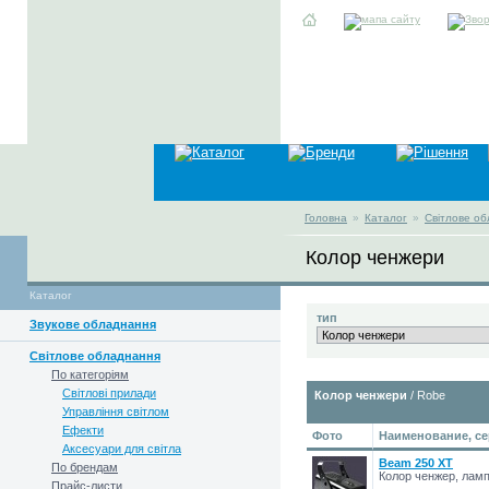
Головна
»
Каталог
»
Світлове о
Колор ченжери
Каталог
тип
Звукове обладнання
Світлове обладнання
По категоріям
Світлові прилади
Колор ченжери
/ Robe
Управління світлом
Ефекти
Фото
Наименование, се
Аксесуари для світла
Beam 250 XT
По брендам
Колор ченжер, лам
Прайс-листи