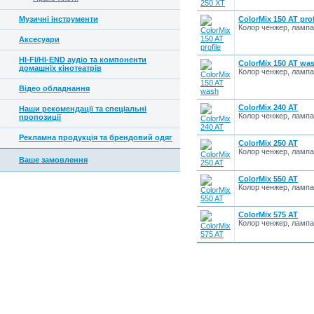
Музичні інструменти
ColorMix 150 AT prof
Колор ченжер, ламп
Аксесуари
HI-FI/HI-END аудіо та компоненти
ColorMix 150 AT wa
домашніх кінотеатрів
Колор ченжер, ламп
Відео обладнання
ColorMix 240 AT
Наши рекомендації та спеціальні
Колор ченжер, ламп
пропозиції
Рекламна продукція та брендовий одяг
ColorMix 250 AT
Колор ченжер, ламп
Ваше замовлення
ColorMix 550 AT
Колор ченжер, ламп
ColorMix 575 AT
Колор ченжер, ламп