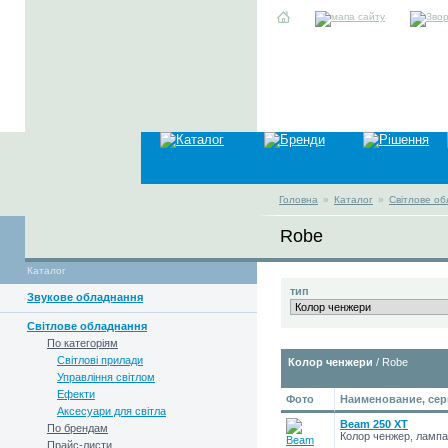
Головна
»
Каталог
»
Світлове о
Robe
Каталог
тип
Звукове обладнання
Світлове обладнання
По категоріям
Світлові прилади
Колор ченжери
/ Robe
Управління світлом
Ефекти
Фото
Наименование, сер
Аксесуари для світла
Beam 250 XT
По брендам
Колор ченжер, ламп
Прайс-листи