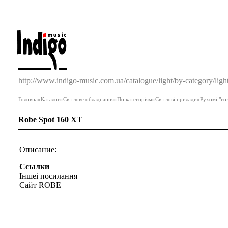
http://www.indigo-music.com.ua/catalogue/light/by-category/ligh
Головна
»
Каталог
»
Світлове обладнання
»
По категоріям
»
Світлові прилади
»
Рухомі "го
Robe Spot 160 XT
Описание:
Ссылки
Іншеі посилання
Сайт ROBE