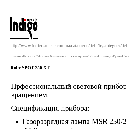
http://www.indigo-music.com.ua/catalogue/light/by-category/ligh
Головна
»
Каталог
»
Світлове обладнання
»
По категоріям
»
Світлові прилади
»
Рухомі "го
Robe SPOT 250 XT
Прфессиональный световой прибор
вращением.
Спецификация прибора:
Газоразрядная лампа MSR 250/2 