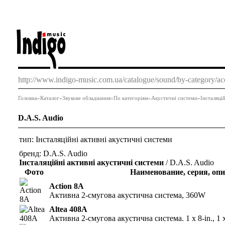
http://www.indigo-music.com.ua/catalogue/sound/by-category/acou
Головна
»
Каталог
»
Звукове обладнання
»
По категоріям
»
Акустичні системи
»
Інсталяці
D.A.S. Audio
тип:
Інсталяційні активні акустичні системи
бренд:
D.A.S. Audio
Інсталяційні активні акустичні системи
/ D.A.S. Audio
Фото
Наименование, серия, оп
Action 8A
Активна 2-смугова акустична система, 360W
Altea 408A
Активна 2-смугова акустична система. 1 x 8-in., 1 