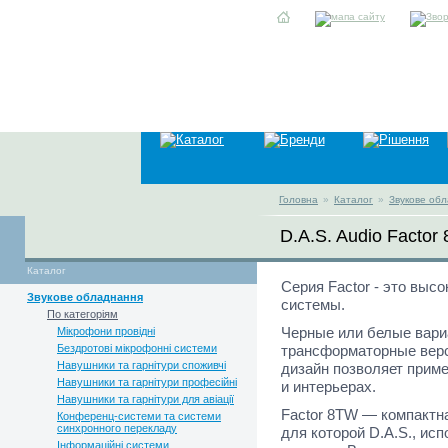
Головна
»
Каталог
»
Звукове об
D.A.S. Audio Factor
Каталог
Серия
Factor - это
высок
Звукове обладнання
системы.
По категоріям
Черные или белые вари
Мікрофони провідні
Бездротові мікрофонні системи
трансформаторные верс
Навушники та гарнітури споживчі
дизайн позволяет приме
Навушники та гарнітури професійні
и интерьерах.
Навушники та гарнітури для авіації
Factor 8TW —
компактна
Конференц-системи та системи
синхронного перекладу
для которой D.A.S., ис
Інформаційні системи