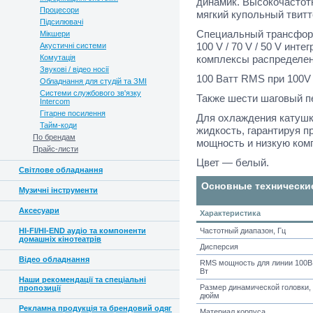
динамик. Высокочастотн
Процесори
мягкий купольный твитт
Підсилювачі
Специальный трансфор
Мікшери
100 V / 70 V / 50 V инт
Акустичні системи
Комутація
комплексы распределен
Звукові / відео носії
100 Ватт RMS при 100V 
Обладнання для студій та ЗМІ
Системи службового зв'язку
Также шести шаговый п
Intercom
Гітарне посилення
Для охлаждения катушк
Тайм-коди
жидкость, гарантируя 
По брендам
мощность и низкую ком
Прайс-листи
Цвет — белый.
Світлове обладнання
Основные технически
Музичні інструменти
Аксесуари
Характеристика
HI-FI/HI-END аудіо та компоненти
Частотный диапазон, Гц
домашніх кінотеатрів
Дисперсия
Відео обладнання
RMS мощность для линии 100В
Вт
Наши рекомендації та спеціальні
Размер динамической головки,
пропозиції
дюйм
Рекламна продукція та брендовий одяг
Материал корпуса