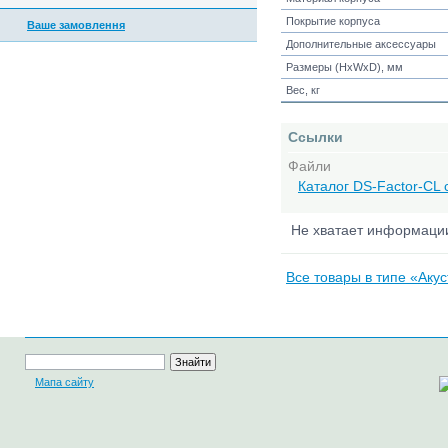
Покрытие корпуса
Ваше замовлення
Дополнительные аксессуары
Размеры (HxWxD), мм
Вес, кг
Ссылки
Файли
Каталог DS-Factor-CL 
Не хватает информац
Все товары в типе «Аку
Мапа сайту