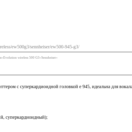
ireless/ew500g3/sennheiser/ew500-945-g3/
и
»
Evolution wireless 500 G3
»
Sennheiser
»
ттером с суперкардиоидной головкой e 945, идеальна для вокал
й, суперкардиоидный);