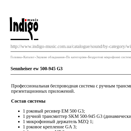
http://www.indigo-music.com.ua/catalogue/sound/by-category/w
Головна
»
Каталог
»
Звукове обладнання
»
По категоріям
»
Бездротові мікрофонні систем
Sennheiser ew 500-945 G3
Профессиональная беспроводная система с ручным трансми
презентационных приложений.
Состав системы
1 рэковый ресивер EM 500 G3;
1 ручной трансмиттер SKM 500-945 G3 (динамически
1 микрофонный держатель MZQ 1;
1 рэковое крепление GA 3;