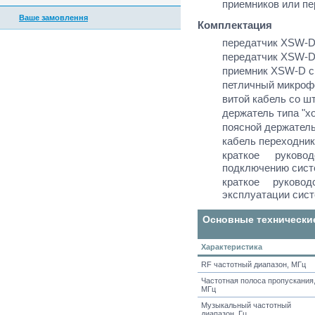
приемников или пе
Ваше замовлення
Комплектация
передатчик XSW-D 
передатчик XSW-D 
приемник XSW-D с 
петличный микрофо
витой кабель со шт
держатель типа "х
поясной держатель
кабель переходник
краткое руково
подключению сист
краткое руково
эксплуатации сис
Основные технически
Характеристика
RF частотный диапазон, МГц
Частотная полоса пропускания
МГц
Музыкальный частотный
диапазон, Гц