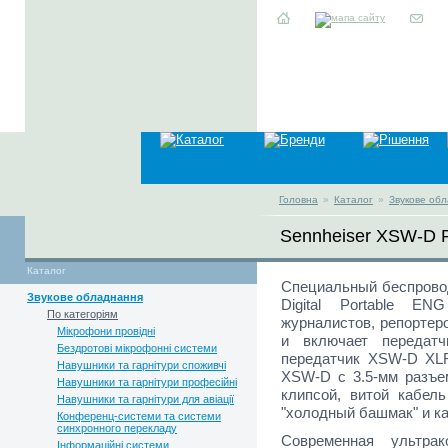
Головна
»
Каталог
»
Звукове об
Sennheiser XSW-D
Каталог
Специальный беспрово
Звукове обладнання
Digital Portable E
По категоріям
журналистов, репортеро
Мікрофони провідні
и включает передатч
Бездротові мікрофонні системи
передатчик XSW-D XLR
Навушники та гарнітури споживчі
XSW-D с 3.5-мм разъем
Навушники та гарнітури професійні
клипсой, витой кабель
Навушники та гарнітури для авіації
"холодный башмак" и к
Конференц-системи та системи
синхронного перекладу
Современная ультрак
Інформаційні системи