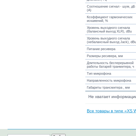
Соотношение сигнал - шум, дБ
(А)
Коэффициент гармонических
искажений, %
Уровень выходного сигнала
(балансный выход XLR), dBu
Уровень выходного сигнала
(небалансный выход Jack), dB
Питание ресивера
Размеры ресивера, мм
Длительность бесперерывной
работы батарей транмитера, ч
Тип микрофона
Направленность микрофона
Габариты трансмитера , мм
Не хватает информац
Все товары в типе «XS Wi