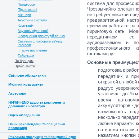
система для профессио
Процесори
Чрезвычайно элегантно
Підсилювачі
не требует никакой пре
Мікшери
предварительной настро
Акустичні системи
приемник работают на ч
Комутація
пиринговую сеть. Мод
Звукові / відео носії
Обладнання для студій та ЗМІ
передатчиком со 
Системи службового зв'язку
аудиоразъемом и по
Intercom
профессионального 
Гітарне посилення
фотокамеру.
Тайм-коди
По брендам
Основные преимущес
Прайс-листи
подготовка к работ
Світлове обладнання
передатчик и при
открытой в любой 
Музичні інструменти
радиус уверенног
условиях - до 75 м
Аксесуари
время автоном
HI-FI/HI-END аудіо та компоненти
аккумуляторов - до
домашніх кінотеатрів
возможность под
Відео обладнання
несколько передат
любые варианты к
Наши рекомендації та спеціальні
пропозиції
на время отключа
нажатием кнопки 
Рекламна продукція та брендовий одяг