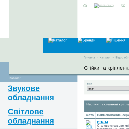
Головна
»
Каталог
»
Відео об
Стійки та кріплен
Каталог
тип
Звукове
обладнання
Настінні та стельові кріпл
Світлове
Фото
Наименование, сер
обладнання
PTR-14
Сталеве стельове крі