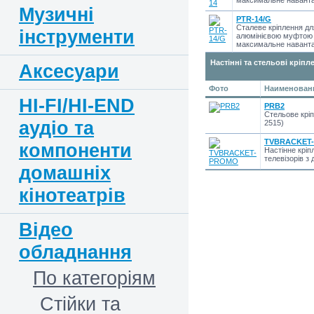
максимальне наванта
Музичні
PTR-14/G
Сталеве кріплення дл
інструменти
алюмінієвою муфтою д
максимальне наванта
Настінні та стельові кріпл
Аксесуари
Фото
Наименовани
HI-FI/HI-END
PRB2
Стельове кріп
аудіо та
2515)
TVBRACKET
компоненти
Настінне крі
телевізорів з 
домашніх
кінотеатрів
Відео
обладнання
По категоріям
Стійки та