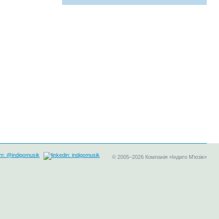
©
2005–2026
Компанія «Індиго М'юзік»