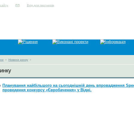
Вхід для партнерів
ни
»
Новини ринку
»
инку
Планування найбільшого на сьогоднішній день впровадження Spect
проведення конкурсу «Євробачення» у Відні.