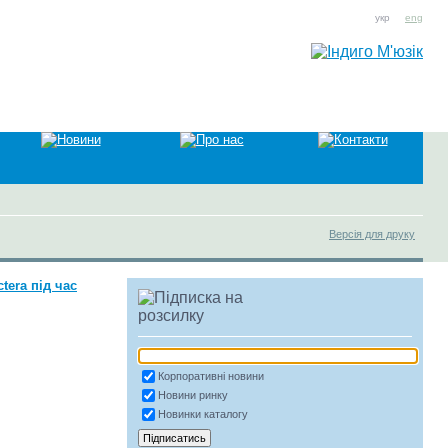
укр
eng
Версія для друку
era під час
Корпоративні новини
Новини ринку
Новинки каталогу