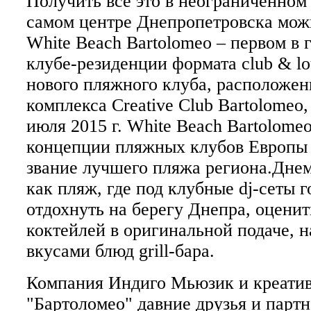
Получить все это в неограниченном
самом центре Днепропетровска мож
White Beach Bartolomeo – первом в
клубе-резиденции формата club & l
нового пляжного клуба, расположен
комплекса Creative Club Bartolomeo,
июля 2015 г. White Beach Bartolome
концепции пляжных клубов Европы 
звание лучшего пляжа региона.Днем
как пляж, где под клубные dj-сеты г
отдохнуть на берегу Днепра, оцени
коктейлей в оригинальной подаче, н
вкусами блюд grill-бара.
Компания Индиго Мьюзик и креати
"Бартоломео" давние друзья и парт