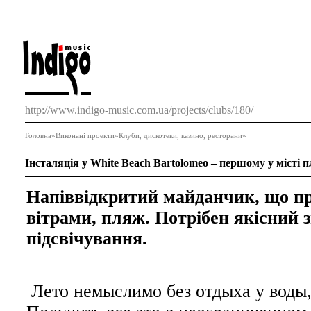
http://www.indigo-music.com.ua/projects/clubs/180/
Головна
»
Виконані проекти
»
Клуби, дискотеки, казино, ресторани
»
Інсталяція у White Beach Bartolomeo – першому у місті п
Напіввідкритий майданчик, що пр
вітрами, пляж. Потрібен якісний 
підсвічування.
Лето немыслимо без отдыха у воды,