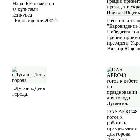
Наше RF хозяйство
за кулисами
конкурса
"Евровидение-2005".
Песенный кон
"Евровидение-
Победительниц
Греции привет
президент Укр
Виктор Ющенк
г.Луганск.День
города.
DAS AERO48
готов к
работе на
праздновании
дня города
Луганска.