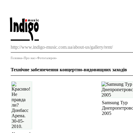
http://www.indigo-music.com.ua/about-us/gallery/rent/
Головна
»
Про нас
»
Фотогалерея
»
Технічне забезпечення концертно-видовищних заходів
Samsung Тур
Днепропетров
2005