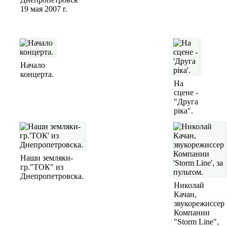
19 мая 2007 г.
Начало
концерта.
На
сцене -
"Друга
рiка".
Наши земляки-
гр."ТОК" из
Днепропетровска.
Николай
Качан,
звукорежиссер
Компании
"Storm Line",