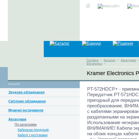
Головна
»
Каталог
»
Аксесуари
Electronics
»
Kramer Electronics
Каталог
PT-572HDCP+ - приемник
Звукове обладнання
Передатчик PT-571HDCP
пригодный для передач
Світлове обладнання
преобразование. ВНИМ
Музичні інструменти
с кабелями экранирован
разделанными на экран
Аксесуари
Использование неэкран
По категоріям
ВНИМАНИЕ! Кабели экр
Кабельна продукція
на обоих концах кабеля 
Кабелі з роз'ємами