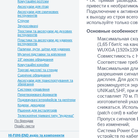
- т.н. "прямая" разводк
Комутаційні роз'єми
привести к необратим
Аксесуари для гітар
Подключение к активно
Аксесуари для смичкових
інструментів
к выходу из строя всег
Струни
используйте только со
Звукоснімачі
Основные особенност
Тростини та аксесуари до духових
інструментів
Максимальная скор
Пластики та аксесуари до ударних
(1,65 Гбит/с на ка
інструментів
Палички, рути, щітки для ударних
WUXGA (1920x1200)
Музичні підставки та кріплення
Совместимость с 
19" рекове обладнання
Соответствие тре
Комутаційні коробки
Максимальная длин
Торгові дисплеї та стенди
разрешения сигнал
Сценічне обладнання
дисплея. Для дост
Аксесуари для транспортування та
зберігання
рекомендуется экр
Системи управління
UNIKat/LSHF, при 
Перетворювачі форматів
составляет 70 м. 
Подовжувачі інтерфейсів та репітери
изготовителей ука
Кодери, декодери
снижаться. Испол
Рішення для інсталяторів
(patch cord) в каб
Телескопічні тримачі типу "вудочка"
Пропуск сигналов 
По брендам
без изменений;
Прайс-листи
Система Power Con
HI-FI/HI-END аудіо та компоненти
устройств по кабел