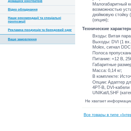
домашніх кінотеатрів
Малогабаритный к
возможностью уста
Відео обладнання
дюймовую стойку 
Наши рекомендації та спеціальні
(опция);
пропозиції
Технические характер
Рекламна продукція та брендовий одяг
Входы: Витая пара 
Ваше замовлення
Выходы: DVI (1 вх.)
Molex, сигнал DDC 
Полоса пропускания
Питание: =12 В, 25
Габаритные размеры 
Масса: 0,14 кг;
В комплекте: Исто
Опции: Адаптер дл
4PT-B, DVI-кабели 
UNIKat/LSHF (кате
Не хватает информац
Все товары в типе «Інт