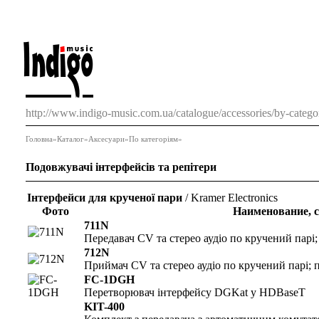
http://www.indigo-music.com.ua/catalogue/accessories/by-categor
Головна
»
Каталог
»
Аксесуари
»
По категоріям
»
Подовжувачі інтерфейсів та репітери
Інтерфейси для крученої пари
/ Kramer Electronics
Фото
Наименование, с
711N
Передавач CV та стерео аудіо по кручений парі
712N
Приймач CV та стерео аудіо по кручений парі; 
FC-1DGH
Перетворювач інтерфейсу DGKat у HDBaseT
KIT-400