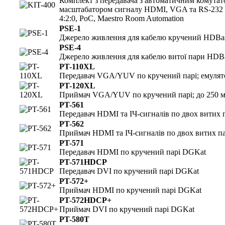
Комплект з передавача з автоматичним комутат
масштабатором сигналу HDMI, VGA та RS-232 
4:2:0, PoC, Maestro Room Automation
PSE-1
Джерело живлення для кабелю кручений HDBa
PSE-4
Джерело живлення для кабелю витої пари HDBa
PT-110XL
Передавач VGA/YUV по кручений парі; емулят
PT-120XL
Приймач VGA/YUV по кручений парі; до 250 
PT-561
Передавач HDMI та ІЧ-сигналів по двох витих 
PT-562
Приймач HDMI та ІЧ-сигналів по двох витих па
PT-571
Передавач HDMI по кручений парі DGKat
PT-571HDCP
Передавач DVI по кручений парі DGKat
PT-572+
Приймач HDMI по кручений парі DGKat
PT-572HDCP+
Приймач DVI по кручений парі DGKat
PT-580T