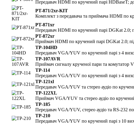
Передавач HDMI по кручений парі HDBaseT; до
PT-871/2xr-KIT
Комплект з передавача та приймача HDMI по кр
PT-871xr
Передавач HDMI по кручений парі DGKat 2.0; п
PT-872xr
Приймач HDMI по кручений парі DGKat 2.0; пі
TP-104HD
Передавач VGA/YUV по кручений парі з 4 вих
TP-107AVR
Приймач сигналу крученої пари та комутатор 
TP-114
Передавач VGA/YUV по кручений парі з 4 вих
TP-121xl
Передавач VGA/YUV та стерео аудіо по кручени
TP-122XL
Приймач VGA/YUV та стерео аудіо по кручений 
TP-185
Передавач VGA/YUV, стерео аудіо та RS-232 по
TP-210
Передавач VGA/YUV по кручений парі з 10 ви