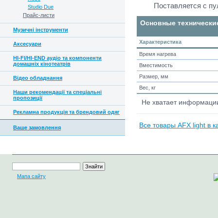
Поставляется с пу
Studio Due
Прайс-листи
Основные технически
Музичні інструменти
Характеристика
Аксесуари
Время нагрева
HI-FI/HI-END аудіо та компоненти
домашніх кінотеатрів
Вместимость
Размер, мм
Відео обладнання
Вес, кг
Наши рекомендації та спеціальні
пропозиції
Не хватает информац
Рекламна продукція та брендовий одяг
Все товары AFX light в 
Ваше замовлення
Мапа сайту