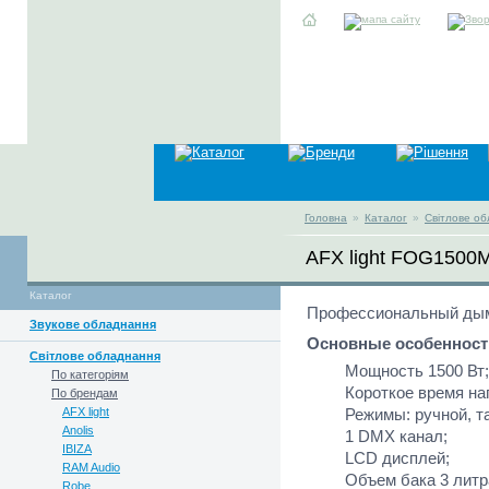
Головна
»
Каталог
»
Світлове о
AFX light FOG1500
Каталог
Профессиональный дым
Звукове обладнання
Основные особенност
Світлове обладнання
Мощность 1500 Вт;
По категоріям
Короткое время наг
По брендам
AFX light
Режимы: ручной, т
Anolis
1 DMX канал;
IBIZA
LCD дисплей;
RAM Audio
Объем бака 3 литр
Robe