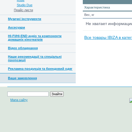
Robe
Studio Due
Характеристика
Прайс-листи
Вес, кг
Музичні інструменти
Не хватает информац
Аксесуари
HI-FI/HI-END аудіо та компоненти
Все товары IBIZA в кате
домашніх кінотеатрів
Відео обладнання
Наши рекомендації та спеціальні
пропозиції
Рекламна продукція та брендовий одяг
Ваше замовлення
Мапа сайту