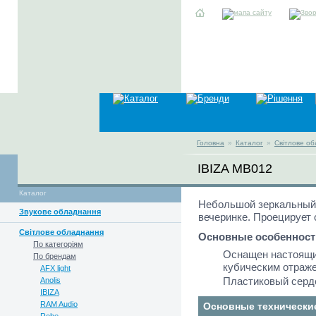
Головна
»
Каталог
»
Світлове о
IBIZA MB012
Каталог
Небольшой зеркальный 
Звукове обладнання
вечеринке. Проецирует 
Світлове обладнання
Основные особенност
По категоріям
Оснащен настоящи
По брендам
кубическим отраж
AFX light
Пластиковый серд
Anolis
IBIZA
RAM Audio
Основные технически