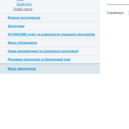
Studio Due
Прайс-листи
Страницы:
Музичні інструменти
Аксесуари
HI-FI/HI-END аудіо та компоненти домашніх кінотеатрів
Відео обладнання
Наши рекомендації та спеціальні пропозиції
Рекламна продукція та брендовий одяг
Ваше замовлення