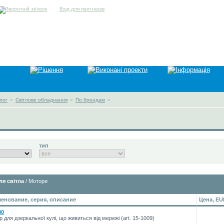
Вхід для партнерів
лог
»
Світлове обладнання
»
По брендам
»
тип
ля світла
/ Мотори
енование, серия, описание
Цена, EU
40
 для дзеркальної кулі, що живиться від мережі (art. 15-1009)