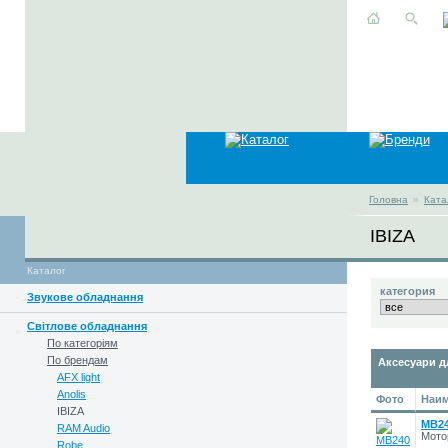
Головна
»
Ката
IBIZA
Каталог
категория
Звукове обладнання
Світлове обладнання
По категоріям
По брендам
Аксесуари д
AFX light
Anolis
Фото
Наим
IBIZA
MB2
RAM Audio
Мотор
Robe