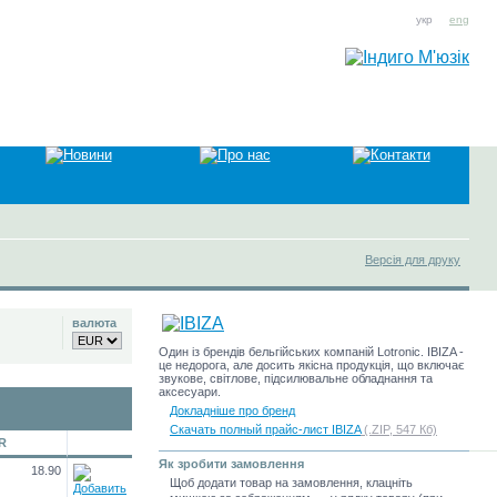
укр
eng
Версія для друку
валюта
Один із брендів бельгійських компаній Lotronic. IBIZA -
це недорога, але досить якісна продукція, що включає
звукове, світлове, підсилювальне обладнання та
аксесуари.
Докладніше про бренд
Скачать полный прайс-лист IBIZA
(.ZIP, 547 Кб)
R
Як зробити замовлення
18.90
Щоб додати товар на замовлення, клацніть