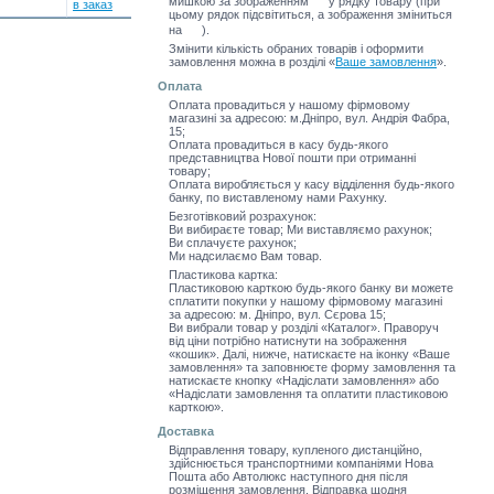
мишкою за зображенням
у рядку товару (при
цьому рядок підсвітиться, а зображення зміниться
на
).
Змінити кількість обраних товарів і оформити
замовлення можна в розділі
«
Ваше замовлення
»
.
Оплата
Оплата провадиться у нашому фірмовому
магазині за адресою: м.Дніпро, вул. Андрія Фабра,
15;
Оплата провадиться в касу будь-якого
представництва Нової пошти при отриманні
товару;
Оплата виробляється у касу відділення будь-якого
банку, по виставленому нами Рахунку.
Безготівковий розрахунок:
Ви вибираєте товар; Ми виставляємо рахунок;
Ви сплачуєте рахунок;
Ми надсилаємо Вам товар.
Пластикова картка:
Пластиковою карткою будь-якого банку ви можете
сплатити покупки у нашому фірмовому магазині
за адресою: м. Дніпро, вул. Сєрова 15;
Ви вибрали товар у розділі «Каталог». Праворуч
від ціни потрібно натиснути на зображення
«кошик». Далі, нижче, натискаєте на іконку «Ваше
замовлення» та заповнюєте форму замовлення та
натискаєте кнопку «Надіслати замовлення» або
«Надіслати замовлення та оплатити пластиковою
карткою».
Доставка
Відправлення товару, купленого дистанційно,
здійснюється транспортними компаніями Нова
Пошта або Автолюкс наступного дня після
розміщення замовлення. Відправка щодня