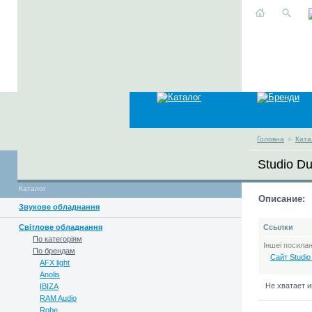
Головна
»
Ката
Studio D
Каталог
Описание:
Звукове обладнання
Світлове обладнання
Ссылки
По категоріям
Іншеі посила
По брендам
Сайт Studio
AFX light
Anolis
Не хватает 
IBIZA
RAM Audio
Robe