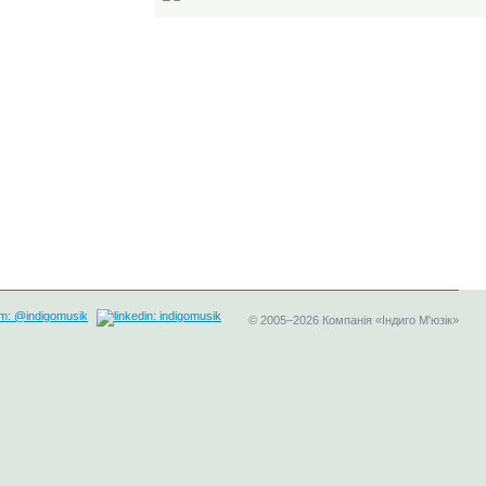
©
2005–2026
Компанія «Індиго М'юзік»