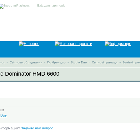
Вхід для партнерів
лог
»
Світлове обладнання
»
По брендам
»
Studio Due
»
Світлові прилади
»
Зенітні пр
ue Dominator HMD 6600
ння
 Due
информации?
Задайте нам вопрос