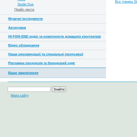
Все товары St
Studio Due
Прайс-листи
Музичні інструменти
Аксесуари
HI-FI/HI-END аудіо та компоненти домашніх кінотеатрів
Відео обладнання
Наши рекомендації та спеціальні пропозиції
Рекламна продукція та брендовий одяг
Ваше замовлення
Мапа сайту