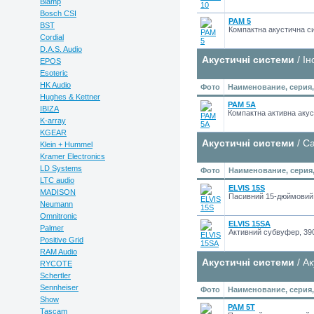
Biamp
Bosch CSI
PAM 5
BST
Компактна акустична сис
Cordial
D.A.S. Audio
Акустичні системи
/ Ін
EPOS
Esoteric
HK Audio
Фото
Наименование, серия
Hughes & Kettner
PAM 5A
IBIZA
Компактна активна аку
K-array
KGEAR
Акустичні системи
/ С
Klein + Hummel
Kramer Electronics
LD Systems
Фото
Наименование, серия
LTC audio
ELVIS 15S
MADISON
Пасивний 15-дюймовий
Neumann
Omnitronic
ELVIS 15SA
Palmer
Активний субвуфер, 3
Positive Grid
RAM Audio
Акустичні системи
/ А
RYCOTE
Schertler
Sennheiser
Фото
Наименование, серия
Show
PAM 5T
Tascam