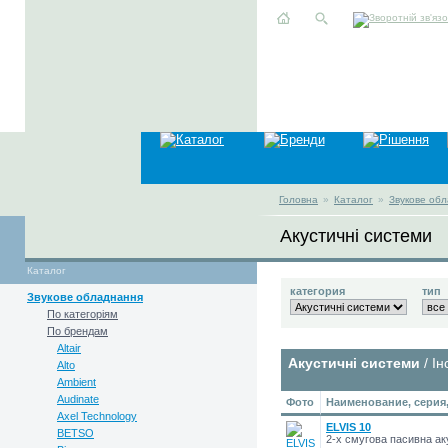
Головна
»
Каталог
»
Звукове об
Акустичні системи
Каталог
категория
тип
Звукове обладнання
По категоріям
По брендам
Altair
Акустичні системи
/ Ін
Alto
Ambient
Audinate
Фото
Наименование, серия
Axel Technology
ELVIS 10
BETSO
2-х смугова пасивна а