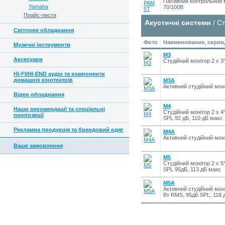
Пасивний контрольний 
Yamaha
70/100В
Прайс-листи
Акустичні системи
/ Ст
Світлове обладнання
Фото
Наименование, серия
Музичні інструменти
M3
Аксесуари
Студійний монітор 2 х 3''
HI-FI/HI-END аудіо та компоненти
домашніх кінотеатрів
M3A
Активний студійний моніт
Відео обладнання
M4
Наши рекомендації та спеціальні
Студійний монітор 2 х 4'
пропозиції
SPL 92 дБ, 110 дБ макс
Рекламна продукція та брендовий одяг
M4A
Активний студійний моніт
Ваше замовлення
M5
Студійний монітор 2 х 5"
SPL 95дБ, 113 дБ макс
M5A
Активний студійний моні
Вт RMS, 95дБ SPL, 118 