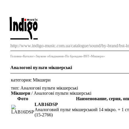
http://www.indigo-music.com.ua/catalogue/sound/by-brand/bst-lo
Головна
»
Каталог
»
Звукове обладнання
»
По брендам
»
BST
»
Мікшери
»
Аналогові пульти мікшерські
категория:
Мікшери
тип:
Аналогові пульти мікшерські
Мікшери
/ Аналогові пульти мікшерські
Фото
Наименование, серия, оп
LAB16DSP
Аналоговий пульт мікшерський 14 мікро. + 1 с
(15-2766)