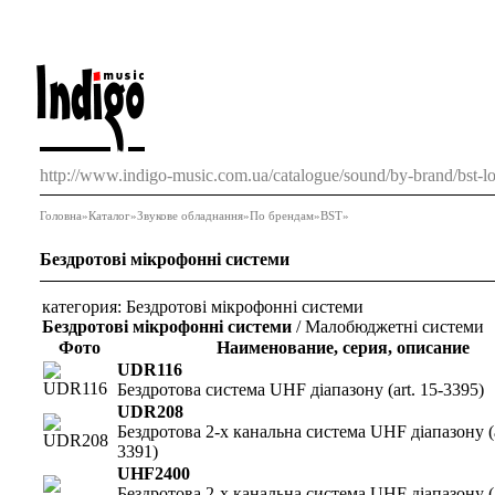
http://www.indigo-music.com.ua/catalogue/sound/by-brand/bst-lot
Головна
»
Каталог
»
Звукове обладнання
»
По брендам
»
BST
»
Бездротові мікрофонні системи
категория:
Бездротові мікрофонні системи
Бездротові мікрофонні системи
/ Малобюджетні системи
Фото
Наименование, серия, описание
UDR116
Бездротова система UHF діапазону (art. 15-3395)
UDR208
Бездротова 2-х канальна система UHF діапазону (a
3391)
UHF2400
Бездротова 2-х канальна система UHF діапазону (a