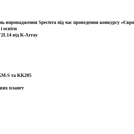
ь впровадження Spectera під час проведення конкурсу «Євроб
і освіти
2L14 від K-Array
SKM-S та KK205
нших планет